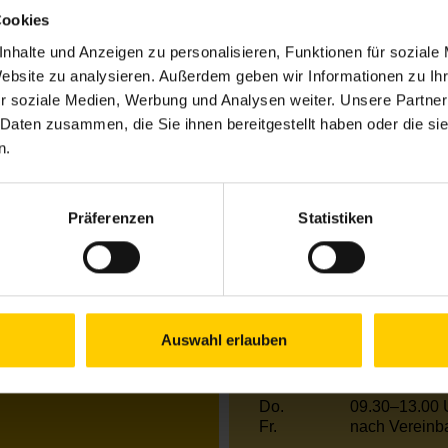
Cookies
8
nhalte und Anzeigen zu personalisieren, Funktionen für soziale
Website zu analysieren. Außerdem geben wir Informationen zu I
r soziale Medien, Werbung und Analysen weiter. Unsere Partner
 Daten zusammen, die Sie ihnen bereitgestellt haben oder die s
Öffnungszeiten Jun
n.
Mo.
13.00–18.00 
Di.
09.30–17.00 
Mi.
13.00–18.00 
Präferenzen
Statistiken
Do.
09.30–17.00 
Fr.
nach Vereinb
Öffnungszeiten Jul
Auswahl erlauben
Mo.
13.00–18.00 
Di.
09.30–17.00 
Mi.
09.30–13.00 
Do.
09.30–13.00 
Fr.
nach Vereinb