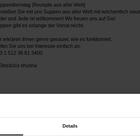
ppendienstag (Rezepte aus aller Welt)
nießen Sie mit uns Suppen aus aller Welt mit wöchentlich neu
der und Jede ist willkommen! Wir freuen uns auf Sie!
ppen gibt es solange der Vorrat reicht.
r erklären Ihnen gerne genauer, wie es funktioniert.
fen Sie uns bei Interesse einfach an:
3 1 512 36 61 3400
Stock/zia shusha
enstag, 09.06.2026,
11.00 - 12.00
kostenbeitrag
Details
chbarschaftszentrum 08