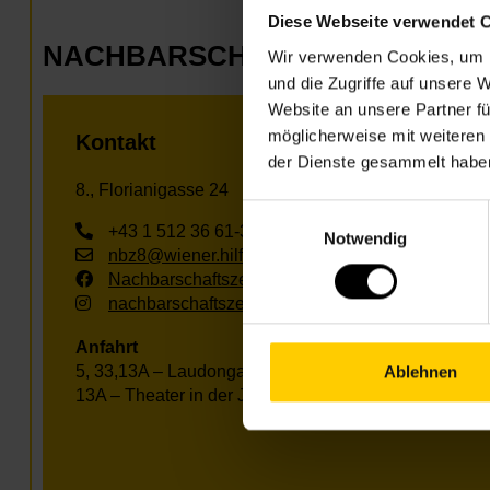
Diese Webseite verwendet 
NACHBARSCHAFTSZENTRUM 0
Wir verwenden Cookies, um I
und die Zugriffe auf unsere 
Website an unsere Partner fü
möglicherweise mit weiteren
Kontakt
der Dienste gesammelt habe
8., Florianigasse 24
Einwilligungsauswahl
+43 1 512 36 61-3400
Notwendig
nbz8@wiener.hilfswerk.at
Nachbarschaftszentren
nachbarschaftszentren.wien
Anfahrt
5, 33,13A – Laudongasse
Ablehnen
13A – Theater in der Josefstadt