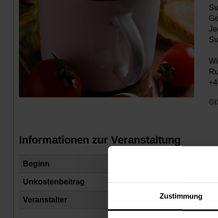
Su
Ge
Je
Su
Wi
Ru
+4
©i
Informationen zur Veranstaltung
Beginn
Di
Unkostenbeitrag
Un
Zustimmung
Veranstalter
Na