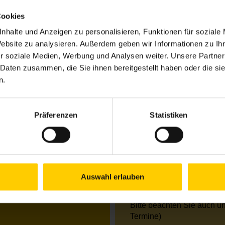
Cookies
nhalte und Anzeigen zu personalisieren, Funktionen für soziale
Öffnungszeiten Jun
Website zu analysieren. Außerdem geben wir Informationen zu I
r soziale Medien, Werbung und Analysen weiter. Unsere Partner
Mo.
09.00–12.00 Uhr &
Di.
09.00–13.00 Uhr
 Daten zusammen, die Sie ihnen bereitgestellt haben oder die s
Mi.
09.00–13.00 Uhr
n.
Do.
09.00–12.00 Uhr &
Fr.
09.00–13.00 Uhr
Präferenzen
Statistiken
Öffnungszeiten Jul
Mo.
09.00–13.00 Uhr
Di.
09.00–13.00 Uhr
Mi.
09.00–13.00 Uhr
Do.
09.00–16.00 Uhr
Auswahl erlauben
Fr.
geschlossen / Tel. 
Bitte beachten Sie auch u
Termine)