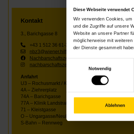
Diese Webseite verwendet 
Wir verwenden Cookies, um I
Kontakt
und die Zugriffe auf unsere 
Website an unsere Partner fü
3., Barichgasse 8
möglicherweise mit weiteren
+43 1 512 36 61-3250
der Dienste gesammelt habe
nbz3@wiener.hilfswerk.at
Nachbarschaftszentren
Einwilligungsauswahl
nachbarschaftszentren.wien
Notwendig
Anfahrt
U3 – Rochusmarkt / Kardinal-Nagl-Platz
4A – Ziehrerplatz
74A – Barichgasse
77A – Klinik Landstraße
Ablehnen
71 – Kleistgasse
O – Ungargasse/Neulinggasse
S-Bahn – Rennweg