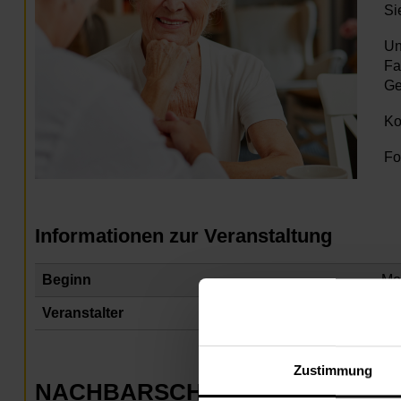
Si
Un
Fa
Ge
Ko
Fo
Informationen zur Veranstaltung
Beginn
Mo
Veranstalter
Na
Zustimmung
NACHBARSCHAFTSZENTRUM 0