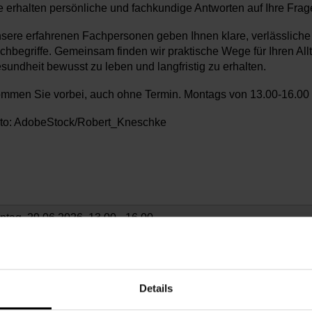
e erhalten persönliche und fachkundige Antworten auf Ihre Fra
sere erfahrenen Fachpersonen geben Ihnen klare, verlässliche A
chbegriffe. Gemeinsam finden wir praktische Wege für Ihren Allta
sundheit bewusst zu leben und langfristig zu erhalten.
mmen Sie vorbei, auch ohne Termin. Montags von 13.00-16.00
to: AdobeStock/Robert_Kneschke
ntag, 29.06.2026,
13.00 - 16.00
chbarschaftszentrum 03
Details
3