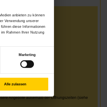
 Medien anbieten zu können
i
hrer Verwendung unserer
 führen diese Informationen
 13.00–17.00 Uhr
ie im Rahmen Ihrer Nutzung
 13.00–17.00 Uhr
Marketing
i und August
Alle zulassen
erreichbar 09.00–13.00
nsere Angebote außerhalb der Öffnungszeiten (siehe