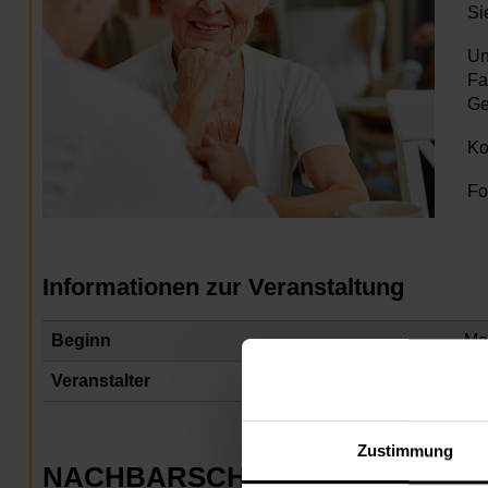
Si
Un
Fa
Ge
Ko
Fo
Informationen zur Veranstaltung
Beginn
Mo
Veranstalter
Na
Zustimmung
NACHBARSCHAFTSZENTRUM 0