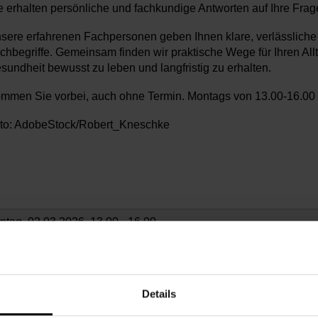
e erhalten persönliche und fachkundige Antworten auf Ihre Fra
sere erfahrenen Fachpersonen geben Ihnen klare, verlässliche A
chbegriffe. Gemeinsam finden wir praktische Wege für Ihren Allta
sundheit bewusst zu leben und langfristig zu erhalten.
mmen Sie vorbei, auch ohne Termin. Montags von 13.00-16.00
to: AdobeStock/Robert_Kneschke
ntag, 02.03.2026,
13.00 - 16.00
chbarschaftszentrum 03
Details
3