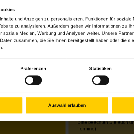
Cookies
nhalte und Anzeigen zu personalisieren, Funktionen für soziale
Öffnungszeiten Jun
Website zu analysieren. Außerdem geben wir Informationen zu I
r soziale Medien, Werbung und Analysen weiter. Unsere Partner
Mo.
09.00–12.00 Uhr &
Di.
09.00–13.00 Uhr
 Daten zusammen, die Sie ihnen bereitgestellt haben oder die s
Mi.
09.00–13.00 Uhr
n.
Do.
09.00–12.00 Uhr &
Fr.
09.00–13.00 Uhr
Präferenzen
Statistiken
Öffnungszeiten Jul
Mo.
09.00–13.00 Uhr
Di.
09.00–13.00 Uhr
Mi.
09.00–13.00 Uhr
Do.
09.00–16.00 Uhr
Auswahl erlauben
Fr.
geschlossen / Tel. 
Bitte beachten Sie auch u
Termine)