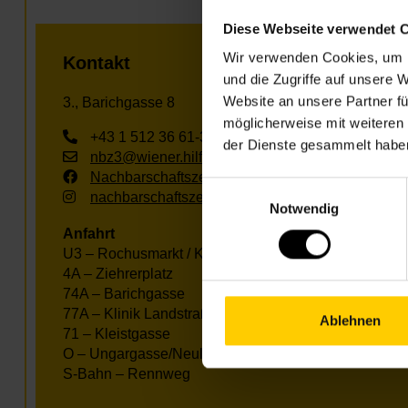
Diese Webseite verwendet 
Wir verwenden Cookies, um I
Kontakt
und die Zugriffe auf unsere 
Website an unsere Partner fü
3., Barichgasse 8
möglicherweise mit weiteren
+43 1 512 36 61-3250
der Dienste gesammelt habe
nbz3@wiener.hilfswerk.at
Nachbarschaftszentren
Einwilligungsauswahl
nachbarschaftszentren.wien
Notwendig
Anfahrt
U3 – Rochusmarkt / Kardinal-Nagl-Platz
4A – Ziehrerplatz
74A – Barichgasse
77A – Klinik Landstraße
Ablehnen
71 – Kleistgasse
O – Ungargasse/Neulinggasse
S-Bahn – Rennweg