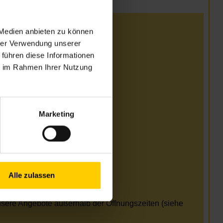
 Medien anbieten zu können
i
hrer Verwendung unserer
 führen diese Informationen
 13.00–17.00 Uhr
ie im Rahmen Ihrer Nutzung
 13.00–17.00 Uhr
Marketing
i und August
Alle zulassen
erreichbar 09.00–13.00
nsere Angebote außerhalb der Öffnungszeiten (siehe