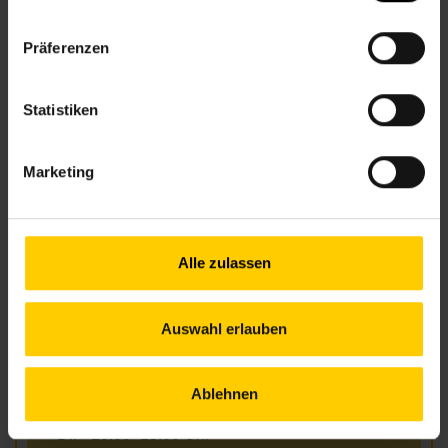
Kontakt
6., Bürgerspitalgasse 4-6
Präferenzen
+43 1 512 36 61-3300
nbz6@wiener.hilfswerk.at
Statistiken
Nachbarschaftszentren
nachbarschaftszentren.wien
Marketing
Anfahrt
U3/U6 – Westbahnhof
U6 – Gumpendorfer Straße
6, 18 – Mariahilfer Gürtel
Alle zulassen
57A – Sonnenuhrgasse
Auswahl erlauben
Öffnungszeiten
Ablehnen
Mo.
09.00–12.00 & 13.00–16.30 Uhr
Di.
13.00–15.00 Uhr