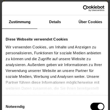
Nehmen Sie bitte zu jedem Termin Ihre e-Card und,
wenn vorhanden, Ihren Impfpass mit.
Terminvereinbarung unter +43 1 512 36 61-3300 oder
Zustimmung
Details
Über Cookies
nbz6@wiener.hilfswerk.at
Diese Webseite verwendet Cookies
Wir verwenden Cookies, um Inhalte und Anzeigen zu
Informationen zur Veranstaltung
personalisieren, Funktionen für soziale Medien anbieten
zu können und die Zugriffe auf unsere Website zu
Beginn
Montag, 20.10.2025,
9.00 - 13.00
analysieren. Außerdem geben wir Informationen zu Ihrer
Verwendung unserer Website an unsere Partner für
Veranstalter
Nachbarschaftszentrum 06
soziale Medien, Werbung und Analysen weiter. Unsere
Partner führen diese Informationen möglicherweise mit
weiteren Daten zusammen, die Sie ihnen bereitgestellt
NACHBARSCHAFTSZENTRUM 06
haben oder die sie im Rahmen Ihrer Nutzung der Dienste
gesammelt haben.
Einwilligungsauswahl
Notwendig