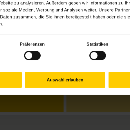
Website zu analysieren. Außerdem geben wir Informationen zu I
r soziale Medien, Werbung und Analysen weiter. Unsere Partner
 Daten zusammen, die Sie ihnen bereitgestellt haben oder die s
Öffnungszeiten bis
n.
(Feiertage ausgen
Mo.–Do.
10.00–12.
Präferenzen
Statistiken
Fr.
10.00–13
Schließtage:
Mittwoch, 22
Auswahl erlauben