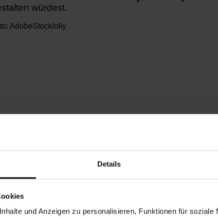
stalten würdest.
to: AdobeStock/olly
nnerstag, 28.05.2026,
10.30 - 12.00
Details
chbarschaftszentrum 15
Cookies
5
nhalte und Anzeigen zu personalisieren, Funktionen für soziale