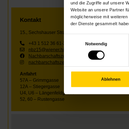
und die Zugriffe auf unsere 
Website an unsere Partner fü
möglicherweise mit weiteren
Kontakt
der Dienste gesammelt habe
15., Sechshauser Straße 76
Einwilligungsauswahl
+43 1 512 36 61-3500
Notwendig
nbz15@wiener.hilfswerk.at
Nachbarschaftszentren
nachbarschaftszentren.wien
Anfahrt
Ablehnen
57A – Grimmgasse
12A – Stiegergasse
U4, U6 – Längenfeldgasse
52, 60 – Rustengasse