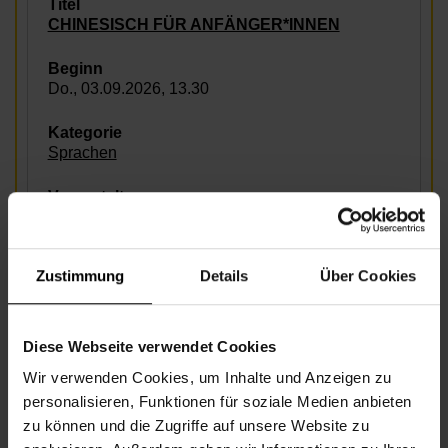
CHINESISCH FÜR ANFÄNGER*INNEN
Do., 03.09.2026, 13.30
Sprachen
Nachbarschaftszentrum 17
Zustimmung
Details
Über Cookies
CHINESISCH FÜR ANFÄNGER*INNEN
Diese Webseite verwendet Cookies
Do., 10.09.2026, 13.30
Wir verwenden Cookies, um Inhalte und Anzeigen zu
personalisieren, Funktionen für soziale Medien anbieten
Sprachen
zu können und die Zugriffe auf unsere Website zu