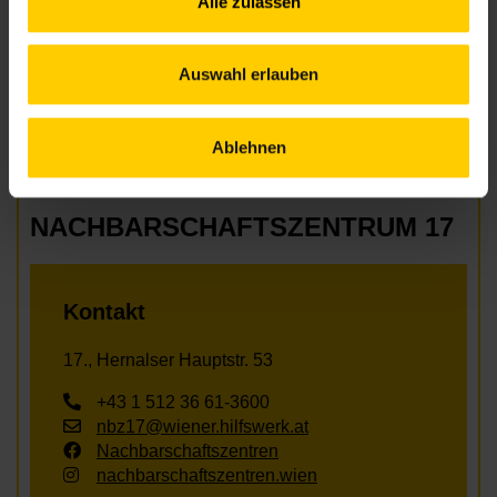
Alle zulassen
Sprachen
Auswahl erlauben
Nachbarschaftszentrum 17
Ablehnen
NACHBARSCHAFTSZENTRUM 17
Kontakt
17., Hernalser Hauptstr. 53
+43 1 512 36 61-3600
nbz17@wiener.hilfswerk.at
Nachbarschaftszentren
nachbarschaftszentren.wien