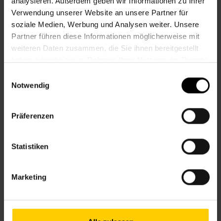
analysieren. Außerdem geben wir Informationen zu Ihrer
Verwendung unserer Website an unsere Partner für
Nachbarschaftszentrum 17
soziale Medien, Werbung und Analysen weiter. Unsere
Partner führen diese Informationen möglicherweise mit
weiteren Daten zusammen, die Sie ihnen bereitgestellt
CHINESISCH FÜR ANFÄNGER*INNEN
haben oder die sie im Rahmen Ihrer Nutzung der Dienste
gesammelt haben.
Einwilligungsauswahl
Do., 17.09.2026, 13.30
Notwendig
Sprachen
Präferenzen
Nachbarschaftszentrum 17
Statistiken
Marketing
CHINESISCH FÜR ANFÄNGER*INNEN
Do., 24.09.2026, 13.30