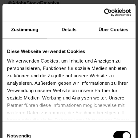
©AdobeStock/Rawpixel
Informationen zur Veranstaltung
Zustimmung
Details
Über Cookies
Beginn
Mittwoch, 17.06.2026,
9.30 - 11.00
Diese Webseite verwendet Cookies
Veranstalter
Nachbarschaftszentrum 07
Wir verwenden Cookies, um Inhalte und Anzeigen zu
personalisieren, Funktionen für soziale Medien anbieten
zu können und die Zugriffe auf unsere Website zu
NACHBARSCHAFTSZENTRUM 07
analysieren. Außerdem geben wir Informationen zu Ihrer
Verwendung unserer Website an unsere Partner für
soziale Medien, Werbung und Analysen weiter. Unsere
Kontakt
Partner führen diese Informationen möglicherweise mit
weiteren Daten zusammen, die Sie ihnen bereitgestellt
7., Schottenfeldgasse 29, Eingang 2
haben oder die sie im Rahmen Ihrer Nutzung der Dienste
gesammelt haben.
+43 1 512 36 61-3350
Einwilligungsauswahl
nbz7@wiener.hilfswerk.at
Notwendig