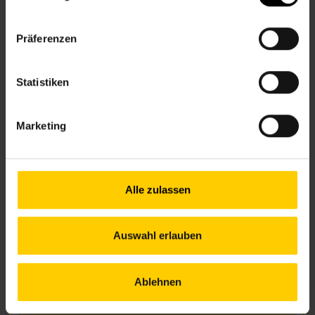
Nachbarschaftszentren
nachbarschaftszentren.wien
Präferenzen
Anfahrt
U3 – Zieglergasse
Statistiken
U6 – Westbahnhof / Burggasse
49 – Zieglergasse, Westbahnstr.
Marketing
Öffnungszeiten Juni
Alle zulassen
Mo.
09.00–12.00 Uhr
Di.
09.00–12.00 & 13.00–17.00 Uhr
(am 2. Di. im Monat bis 18.00 Uhr)
Auswahl erlauben
Mi.
09.00–12.00 & 13.00–17.00 Uhr
Do.
09.00–12.00 & 13.00–17.00 Uhr
Fr.
10.00–12.00 Uhr
Ablehnen
Öffnungszeiten Juli und August