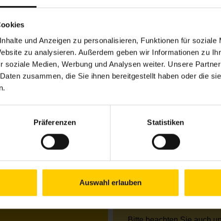
3
Cookies
nhalte und Anzeigen zu personalisieren, Funktionen für soziale
Öffnungszeiten Jun
Website zu analysieren. Außerdem geben wir Informationen zu I
r soziale Medien, Werbung und Analysen weiter. Unsere Partner
Mo.
09.00–12.00 Uhr &
 Daten zusammen, die Sie ihnen bereitgestellt haben oder die s
Di.
09.00–13.00 Uhr
n.
Mi.
09.00–13.00 Uhr
Do.
09.00–12.00 Uhr &
Fr.
09.00–13.00 Uhr
Präferenzen
Statistiken
Öffnungszeiten Jul
Mo.
09.00–13.00 Uhr
Di.
09.00–13.00 Uhr
Mi.
09.00–13.00 Uhr
Auswahl erlauben
Do.
09.00–16.00 Uhr
Fr.
geschlossen / Tel. 
Bitte beachten Sie auch u