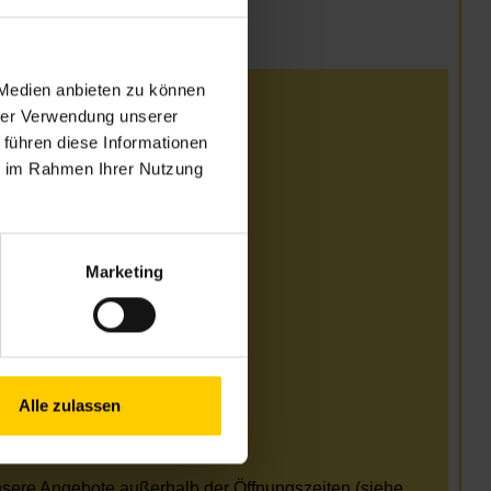
 Medien anbieten zu können
i
hrer Verwendung unserer
 führen diese Informationen
 13.00–17.00 Uhr
ie im Rahmen Ihrer Nutzung
 13.00–17.00 Uhr
Marketing
i und August
Alle zulassen
erreichbar 09.00–13.00
nsere Angebote außerhalb der Öffnungszeiten (siehe