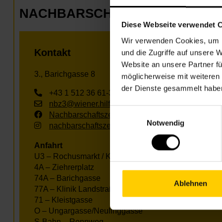
NACHBARSCHAFTSZENTRUM 0
Diese Webseite verwendet 
Wir verwenden Cookies, um I
Kontakt
und die Zugriffe auf unsere 
Website an unsere Partner fü
3., Barichgasse 8
möglicherweise mit weiteren
der Dienste gesammelt habe
+43 1 512 36 61-3250
nbz3@wiener.hilfswerk.at
Einwilligungsauswahl
Nachbarschaftszentren
Notwendig
nachbarschaftszentren.wien
Anfahrt
U3 – Rochusmarkt / Kardinal-Nagl-Platz
4A – Ziehrerplatz
74A – Barichgasse
Ablehnen
77A – Klinik Landstraße
71 – Kleistgasse
O – Ungargasse/Neulinggasse
S-Bahn – Rennweg