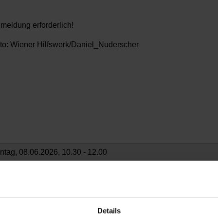
meldung erforderlich!
to: Wiener Hilfswerk/Daniel_Nuderscher
ntag, 08.06.2026,
10.30 - 12.00
eie Spende
chbarschaftszentrum 03
Details