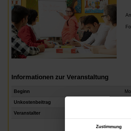
An
Fo
Informationen zur Veranstaltung
Beginn
Mo
Unkostenbeitrag
Fr
Veranstalter
Na
Zustimmung