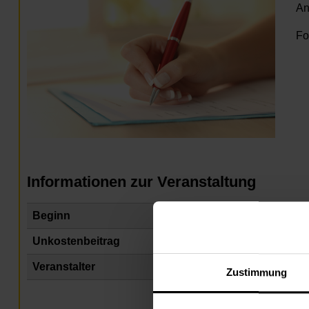
An
Fo
Informationen zur Veranstaltung
Beginn
Di
Unkostenbeitrag
fr
Veranstalter
Na
Zustimmung