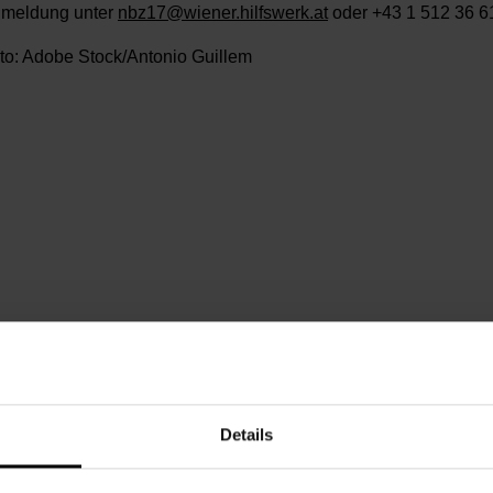
meldung unter
nbz17@wiener.hilfswerk.at
oder +43 1 512 36 6
to: Adobe Stock/Antonio Guillem
enstag, 23.06.2026,
15.00 - 16.30
eie Spende
chbarschaftszentrum 17
Details