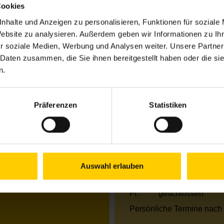
Cookies
7
nhalte und Anzeigen zu personalisieren, Funktionen für soziale
Website zu analysieren. Außerdem geben wir Informationen zu I
r soziale Medien, Werbung und Analysen weiter. Unsere Partner
Öffnungszeiten Jun
 Daten zusammen, die Sie ihnen bereitgestellt haben oder die s
n.
Mo.
13.00–18.00 Uhr
Di.
13.00–17.00 Uhr
Mi.
09.00–12.00 & 13
Do.
09.00–12.00 & 13
Präferenzen
Statistiken
Fr.
09.00–12.00 Uhr
Öffnungszeiten Jul
Mo.
13.00–18.00 Uhr
Di.
13.00–17.00 Uhr
Auswahl erlauben
Mi.
09.00–12.00 & 13
Do.
09.00–12.00 & 13
Fr.
geschlossen
Persönliche Termine nach 