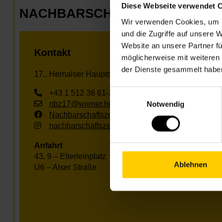
Diese Webseite verwendet 
NACHBARSCHAFTSZENTRUM 1
Wir verwenden Cookies, um I
und die Zugriffe auf unsere 
Website an unsere Partner fü
Kontakt
möglicherweise mit weiteren
der Dienste gesammelt habe
17., Hernalser Hauptstr. 53
Einwilligungsauswahl
+43 1 512 36 61-3600
Notwendig
nbz17@wiener.hilfswerk.at
Nachbarschaftszentren
nachbarschaftszentren.wien
Anfahrt
43, 9 – Elterleinplatz
Ablehnen
U6 – Alser Straße