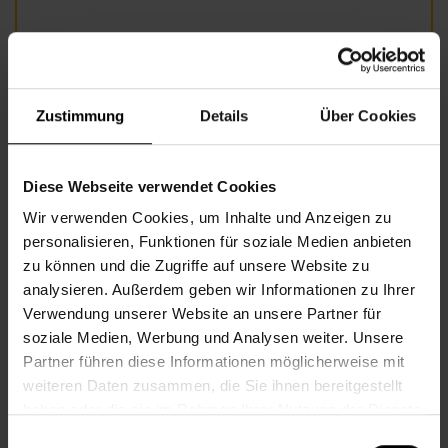
©Foto: D.Nuderscher/WHW©
Zustimmung
Details
Über Cookies
Informationen zur Veranstaltung
Beginn
Donnerstag, 11.06.2026,
10.00 -
11.30
Diese Webseite verwendet Cookies
Wir verwenden Cookies, um Inhalte und Anzeigen zu
Veranstalter
Nachbarschaftszentrum 16
personalisieren, Funktionen für soziale Medien anbieten
zu können und die Zugriffe auf unsere Website zu
analysieren. Außerdem geben wir Informationen zu Ihrer
NACHBARSCHAFTSZENTRUM 16
Verwendung unserer Website an unsere Partner für
soziale Medien, Werbung und Analysen weiter. Unsere
Partner führen diese Informationen möglicherweise mit
Kontakt
weiteren Daten zusammen, die Sie ihnen bereitgestellt
haben oder die sie im Rahmen Ihrer Nutzung der Dienste
16., Stöberplatz 2/3
gesammelt haben.
Einwilligungsauswahl