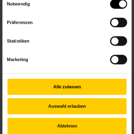
Notwendig
+43 1 512 36 61-3550
nbz16@wiener.hilfswerk.at
Nachbarschaftszentren
Präferenzen
nachbarschaftszentren.wien
Anfahrt
Statistiken
43, 10A – Hernals/Wattgasse
S45 – Hernals
Marketing
Öffnungszeiten
Alle zulassen
Mo.
13.00–17.00 Uhr
Di.
09.00–12.00 Uhr
Mi.
13.00–17.00 Uhr
Auswahl erlauben
Do.
09.00–12.00 Uhr
Fr.
09.00–12.00 Uhr
Außerhalb der Öffnungszeiten sind Termine
Ablehnen
nach Vereinbarung möglich!