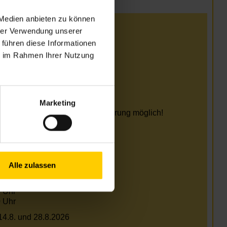
 Medien anbieten zu können
hrer Verwendung unserer
 führen diese Informationen
ie im Rahmen Ihrer Nutzung
 Uhr
 Uhr
 Uhr
 Uhr
 Uhr
Marketing
ten sind Termine nach Vereinbarung möglich!
hbarkeit
 Uhr
Alle zulassen
 Uhr
 Uhr
 Uhr
 Uhr
 14.8. und 28.8.2026