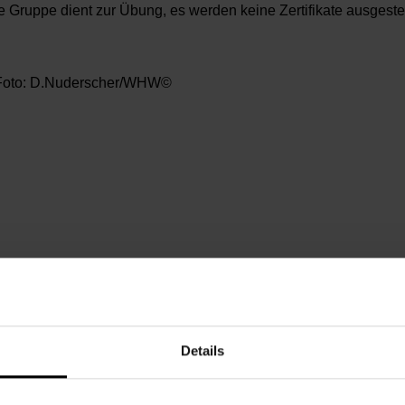
e Gruppe dient zur Übung, es werden keine Zertifikate ausgestel
oto: D.Nuderscher/WHW©
enstag, 16.06.2026,
10.30 - 12.00
chbarschaftszentrum 16
Details
6