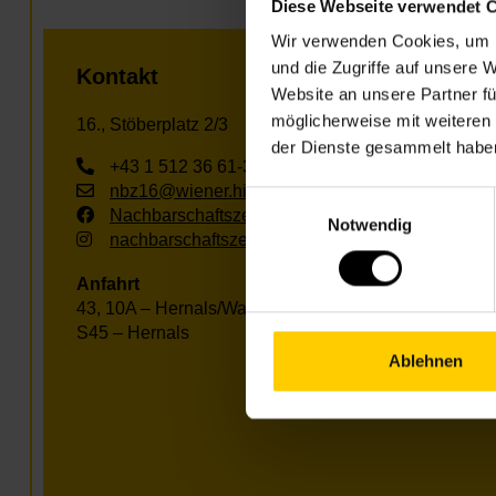
Diese Webseite verwendet 
Wir verwenden Cookies, um I
und die Zugriffe auf unsere 
Kontakt
Website an unsere Partner fü
möglicherweise mit weiteren
16., Stöberplatz 2/3
der Dienste gesammelt habe
+43 1 512 36 61-3550
nbz16@wiener.hilfswerk.at
Einwilligungsauswahl
Nachbarschaftszentren
Notwendig
nachbarschaftszentren.wien
Anfahrt
43, 10A – Hernals/Wattgasse
S45 – Hernals
Ablehnen