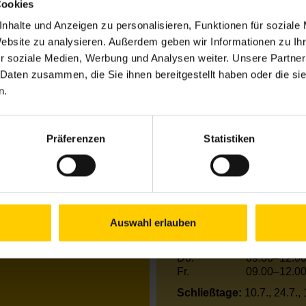
Cookies
nhalte und Anzeigen zu personalisieren, Funktionen für soziale
Website zu analysieren. Außerdem geben wir Informationen zu I
Öffnungszeiten
r soziale Medien, Werbung und Analysen weiter. Unsere Partner
 Daten zusammen, die Sie ihnen bereitgestellt haben oder die s
Mo.
13.00–17.00
Di.
09.00–12.00
n.
Mi.
13.00–17.00
Do.
09.00–12.00
Fr.
09.00–12.00
Präferenzen
Statistiken
Außerhalb der Öffnungszei
Telefonische Erreic
Mo.
13.00–17.00
Auswahl erlauben
Di.
09.00–12.00
Mi.
13.00–17.00
Do.
09.00–12.00
Fr.
09.00–12.00
Schließtage:
10.7., 24.7.,