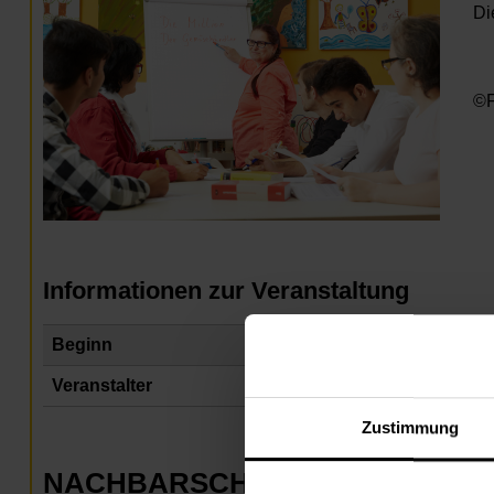
Di
©F
Informationen zur Veranstaltung
Beginn
Di
Veranstalter
Na
Zustimmung
NACHBARSCHAFTSZENTRUM 1