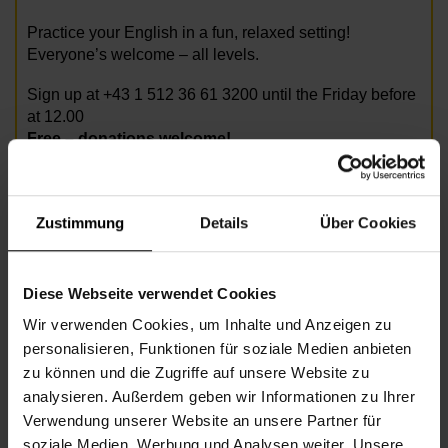
Practice your English in a fun, relaxed setting!
Everyone’s welcome – all levels.
Sign up at +43 1 512 36 61 3200 until the Friday before
at 12.00
Free – donations welcome!
Zustimmung
Details
Über Cookies
Diese Webseite verwendet Cookies
Foto: AdobeStock/Mirko_Vitali
Wir verwenden Cookies, um Inhalte und Anzeigen zu
personalisieren, Funktionen für soziale Medien anbieten
zu können und die Zugriffe auf unsere Website zu
Informationen zur Veranstaltung
analysieren. Außerdem geben wir Informationen zu Ihrer
Verwendung unserer Website an unsere Partner für
Beginn
Montag, 08.06.2026,
10.30 - 11.30
soziale Medien, Werbung und Analysen weiter. Unsere