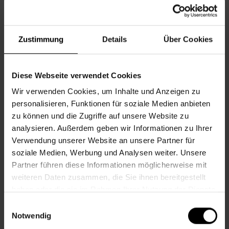
Informationen zur Veranstaltung
Zustimmung
Details
Über Cookies
Beginn
Freitag, 05.06.2026,
10.00 - 11.30
Veranstalter
Nachbarschaftszentrum 16
Diese Webseite verwendet Cookies
Wir verwenden Cookies, um Inhalte und Anzeigen zu
personalisieren, Funktionen für soziale Medien anbieten
NACHBARSCHAFTSZENTRUM 16
zu können und die Zugriffe auf unsere Website zu
analysieren. Außerdem geben wir Informationen zu Ihrer
Verwendung unserer Website an unsere Partner für
soziale Medien, Werbung und Analysen weiter. Unsere
Kontakt
Partner führen diese Informationen möglicherweise mit
weiteren Daten zusammen, die Sie ihnen bereitgestellt
16., Stöberplatz 2/3
haben oder die sie im Rahmen Ihrer Nutzung der Dienste
+43 1 512 36 61-3550
gesammelt haben.
Einwilligungsauswahl
nbz16@wiener.hilfswerk.at
Notwendig
Nachbarschaftszentren