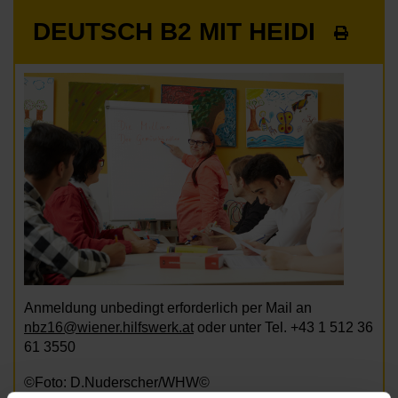
DEUTSCH B2 MIT HEIDI
Anmeldung unbedingt erforderlich per Mail an
nbz16@wiener.hilfswerk.at
oder unter Tel. +43 1 512 36
61 3550
©Foto: D.Nuderscher/WHW©