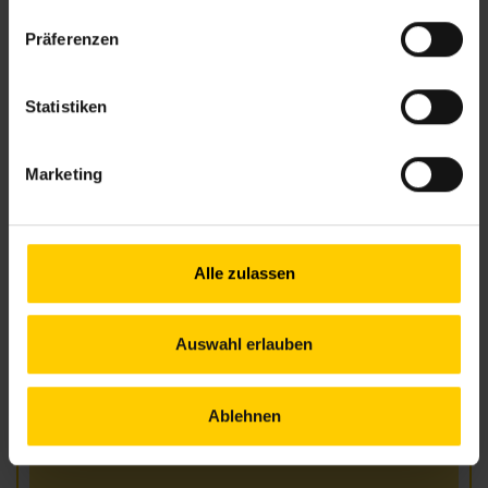
nachbarschaftszentren.wien
Präferenzen
Anfahrt
43, 10A – Hernals/Wattgasse
S45 – Hernals
Statistiken
Marketing
Öffnungszeiten
Mo.
13.00–17.00 Uhr
Di.
09.00–12.00 Uhr
Alle zulassen
Mi.
13.00–17.00 Uhr
Do.
09.00–12.00 Uhr
Fr.
09.00–12.00 Uhr
Auswahl erlauben
Außerhalb der Öffnungszeiten sind Termine
nach Vereinbarung möglich!
Ablehnen
Telefonische Erreichbarkeit