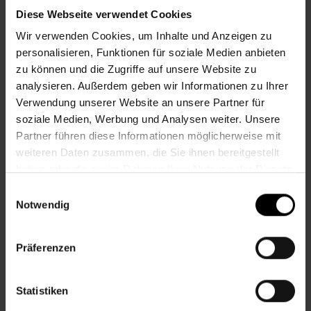
Diese Webseite verwendet Cookies
SPEICHERN NACH
Wir verwenden Cookies, um Inhalte und Anzeigen zu
DETAILS
personalisieren, Funktionen für soziale Medien anbieten
zu können und die Zugriffe auf unsere Website zu
analysieren. Außerdem geben wir Informationen zu Ihrer
Verwendung unserer Website an unsere Partner für
KREATIVE KINDER
soziale Medien, Werbung und Analysen weiter. Unsere
Partner führen diese Informationen möglicherweise mit
weiteren Daten zusammen, die Sie ihnen bereitgestellt
haben oder die sie im Rahmen Ihrer Nutzung der Dienste
gesammelt haben.
Einwilligungsauswahl
Notwendig
Präferenzen
Statistiken