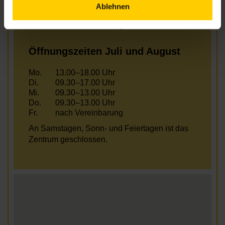
Mi.
13.00–18.00 Uhr
Ablehnen
Do.
09.30–17.00 Uhr
Fr.
nach Vereinbarung
Öffnungszeiten Juli und August
Mo.
13.00–18.00 Uhr
Di.
09.30–17.00 Uhr
Mi.
09.30–13.00 Uhr
Do.
09.30–13.00 Uhr
Fr.
nach Vereinbarung
An Samstagen, Sonn- und Feiertagen ist das
Zentrum geschlossen.