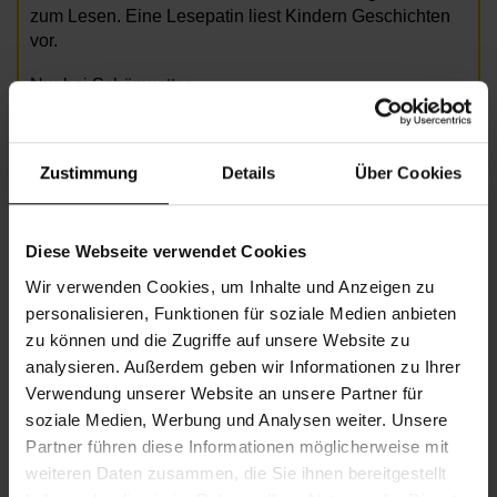
zum Lesen. Eine Lesepatin liest Kindern Geschichten
vor.
Nur bei Schönwetter.
© AdobeStock/caeroking
Zustimmung
Details
Über Cookies
Informationen zur Veranstaltung
Diese Webseite verwendet Cookies
Beginn
Dienstag, 14.07.2026,
15.00 -
Wir verwenden Cookies, um Inhalte und Anzeigen zu
16.30
personalisieren, Funktionen für soziale Medien anbieten
Unkostenbeitrag
Freie Spende
zu können und die Zugriffe auf unsere Website zu
analysieren. Außerdem geben wir Informationen zu Ihrer
Veranstalter
Nachbarschaftszentrum 08
Verwendung unserer Website an unsere Partner für
soziale Medien, Werbung und Analysen weiter. Unsere
Partner führen diese Informationen möglicherweise mit
NACHBARSCHAFTSZENTRUM 08
weiteren Daten zusammen, die Sie ihnen bereitgestellt