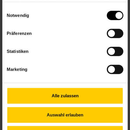
haben oder die sie im Rahmen Ihrer Nutzung der Dienste
gesammelt haben.
Einwilligungsauswahl
Kontakt
Notwendig
8., Florianigasse 24
Präferenzen
+43 1 512 36 61-3400
nbz8@wiener.hilfswerk.at
Nachbarschaftszentren
Statistiken
nachbarschaftszentren.wien
Anfahrt
Marketing
5, 33,13A – Laudongasse
13A – Theater in der Josefstadt
Alle zulassen
Öffnungszeiten Juni
Auswahl erlauben
Mo.
13.00–18.00 Uhr
Di.
09.30–17.00 Uhr