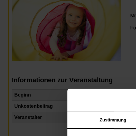
Mi
Fo
Informationen zur Veranstaltung
Beginn
Do
Unkostenbeitrag
Fr
Veranstalter
Na
Zustimmung