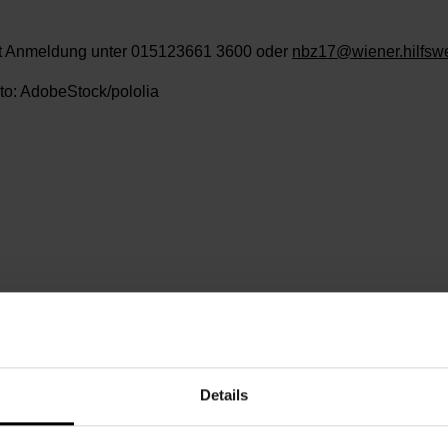
t Anmeldung unter 015123661 3600 oder
nbz17@wiener.hilfswe
to: AdobeStock/pololia
nnerstag, 11.09.2025,
10.00 - 11.30
eie Spende
chbarschaftszentrum 17
Details