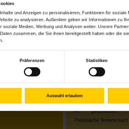
Cookies
7
nhalte und Anzeigen zu personalisieren, Funktionen für soziale
Website zu analysieren. Außerdem geben wir Informationen zu I
r soziale Medien, Werbung und Analysen weiter. Unsere Partner
Öffnungszeiten Jun
 Daten zusammen, die Sie ihnen bereitgestellt haben oder die s
n.
Mo.
13.00–18.00 Uhr
Di.
13.00–17.00 Uhr
Mi.
09.00–12.00 & 13
Do.
09.00–12.00 & 13
Präferenzen
Statistiken
Fr.
09.00–12.00 Uhr
Öffnungszeiten Jul
Mo.
13.00–18.00 Uhr
Di.
13.00–17.00 Uhr
Auswahl erlauben
Mi.
09.00–12.00 & 13
Do.
09.00–12.00 & 13
Fr.
geschlossen
Persönliche Termine nach 