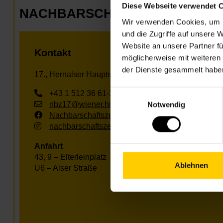
Diese Webseite verwendet 
NACHBARSCHAFTSZENTRUM 1
Wir verwenden Cookies, um I
und die Zugriffe auf unsere 
Website an unsere Partner fü
Kontakt
möglicherweise mit weiteren
der Dienste gesammelt habe
17., Hernalser Hauptstr. 53
Einwilligungsauswahl
+43 1 512 36 61-3600
Notwendig
nbz17@wiener.hilfswerk.at
Nachbarschaftszentren
nachbarschaftszentren.wien
Anfahrt
43, 9 – Elterleinplatz
Ablehnen
U6 – Alser Straße