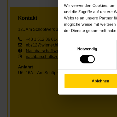
Wir verwenden Cookies, um I
und die Zugriffe auf unsere 
Kontakt
Website an unsere Partner fü
möglicherweise mit weiteren
12., Am Schöpfwerk 31/3/R1, Im Hof hinter der Apoth
der Dienste gesammelt habe
+43 1 512 36 61-3450
Einwilligungsauswahl
nbz12@wiener.hilfswerk.at
Notwendig
Nachbarschaftszentren
nachbarschaftszentren.wien
Anfahrt
U6, 16A – Am Schöpfwerk
Ablehnen