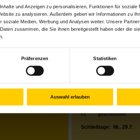
nhalte und Anzeigen zu personalisieren, Funktionen für soziale
Website zu analysieren. Außerdem geben wir Informationen zu I
Öffnungszeiten bis 
r soziale Medien, Werbung und Analysen weiter. Unsere Partner
 Daten zusammen, die Sie ihnen bereitgestellt haben oder die s
Mo.
10.00–12.00 & 13
eke
n.
Di.
12.00–17.00 Uhr
Mi.
13.00–18.00 Uhr
Do.
09.00–14.00 Uhr
Präferenzen
Statistiken
Fr.
09.00–13.00 Uhr
Öffnungszeiten von 
Mo.
10.00–14.00 Uhr
Di.
09.00–12.00 und 1
Auswahl erlauben
Mi.
09.00–14.00 Uhr
Do.
09.00–14.00 Uhr
Fr.
geschlossen
Schließtage:
Mi., 29.7.