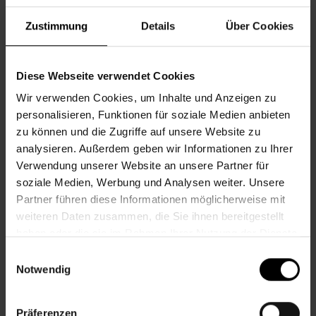
Informationen zur Veranstaltung
Zustimmung
Details
Über Cookies
Beginn
Dienstag, 14.07.2026,
9.00 - 12.00
Veranstalter
Nachbarschaftszentrum 12
Diese Webseite verwendet Cookies
Wir verwenden Cookies, um Inhalte und Anzeigen zu
personalisieren, Funktionen für soziale Medien anbieten
NACHBARSCHAFTSZENTRUM 12
zu können und die Zugriffe auf unsere Website zu
analysieren. Außerdem geben wir Informationen zu Ihrer
Verwendung unserer Website an unsere Partner für
Kontakt
soziale Medien, Werbung und Analysen weiter. Unsere
Partner führen diese Informationen möglicherweise mit
12., Am Schöpfwerk 31/3/R1, Im Hof hinter der
weiteren Daten zusammen, die Sie ihnen bereitgestellt
Apotheke
haben oder die sie im Rahmen Ihrer Nutzung der Dienste
gesammelt haben.
+43 1 512 36 61-3450
Einwilligungsauswahl
nbz12@wiener.hilfswerk.at
Notwendig
Nachbarschaftszentren
nachbarschaftszentren.wien
Präferenzen