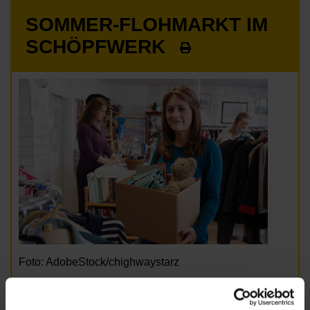
SOMMER-FLOHMARKT IM
SCHÖPFWERK
Foto: AdobeStock/chighwaystarz