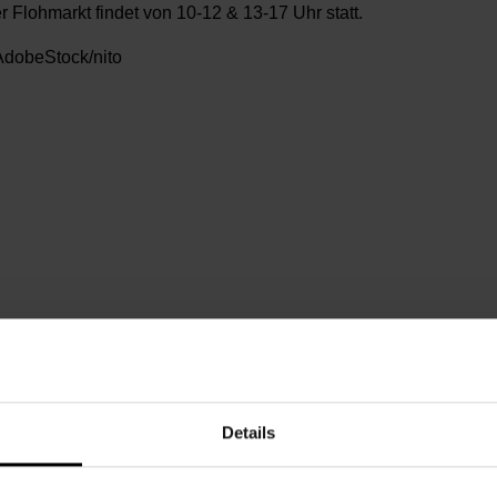
r Flohmarkt findet von 10-12 & 13-17 Uhr statt.
dobeStock/nito
nnerstag, 08.05.2025,
10.00 - 12.00
chbarschaftszentrum 07
Details