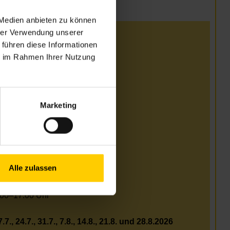
 Medien anbieten zu können
hrer Verwendung unserer
i
 führen diese Informationen
ie im Rahmen Ihrer Nutzung
00–17.00 Uhr
t bis 18.00 Uhr)
00–17.00 Uhr
Marketing
00–17.00 Uhr
i und August
Alle zulassen
.00–17.00 Uhr
.00–17.00 Uhr
.00–17.00 Uhr
.7., 24.7., 31.7., 7.8., 14.8., 21.8. und 28.8.2026