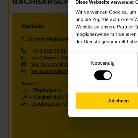
NACHBARSCHAFTSZENTRUM 0
Diese Webseite verwendet 
Wir verwenden Cookies, um I
und die Zugriffe auf unsere 
Kontakt
Website an unsere Partner fü
möglicherweise mit weiteren
7., Schottenfeldgasse 29, Eingang 2
der Dienste gesammelt habe
+43 1 512 36 61-3350
Einwilligungsauswahl
nbz7@wiener.hilfswerk.at
Notwendig
Nachbarschaftszentren
nachbarschaftszentren.wien
Anfahrt
U3 – Zieglergasse
U6 – Westbahnhof / Burggasse
Ablehnen
49 – Zieglergasse, Westbahnstr.