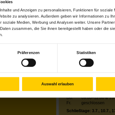
7
Cookies
nhalte und Anzeigen zu personalisieren, Funktionen für soziale
Website zu analysieren. Außerdem geben wir Informationen zu I
Öffnungszeiten Jun
r soziale Medien, Werbung und Analysen weiter. Unsere Partner
 Daten zusammen, die Sie ihnen bereitgestellt haben oder die s
Mo.
09.00–12.00 Uhr
n.
Di.
09.00–12.00 & 13.
(am 2. Di. im Mona
Mi.
09.00–12.00 & 13.
Präferenzen
Statistiken
Do.
09.00–12.00 & 13.
Fr.
10.00–12.00 Uhr
Öffnungszeiten Jul
Mo.
09.00–12.00 Uhr
Auswahl erlauben
Di.
09.00–12.00 & 13
Mi.
09.00–12.00 & 13
Do.
09.00–12.00 & 13
Fr.
geschlossen
Schließtage: 3.7., 10.7., 17