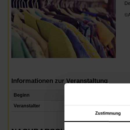
De
©A
Informationen zur Veranstaltung
Beginn
Do
Veranstalter
Na
Zustimmung