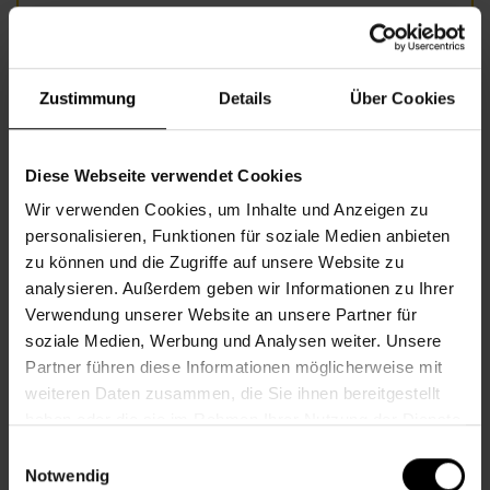
Informationen zur Veranstaltung
Zustimmung
Details
Über Cookies
Beginn
Donnerstag, 27.03.2025,
10.00 -
12.00
Diese Webseite verwendet Cookies
Veranstalter
Nachbarschaftszentrum 07
Wir verwenden Cookies, um Inhalte und Anzeigen zu
personalisieren, Funktionen für soziale Medien anbieten
zu können und die Zugriffe auf unsere Website zu
NACHBARSCHAFTSZENTRUM 07
analysieren. Außerdem geben wir Informationen zu Ihrer
Verwendung unserer Website an unsere Partner für
soziale Medien, Werbung und Analysen weiter. Unsere
Kontakt
Partner führen diese Informationen möglicherweise mit
weiteren Daten zusammen, die Sie ihnen bereitgestellt
7., Schottenfeldgasse 29, Eingang 2
haben oder die sie im Rahmen Ihrer Nutzung der Dienste
+43 1 512 36 61-3350
gesammelt haben.
Einwilligungsauswahl
nbz7@wiener.hilfswerk.at
Notwendig