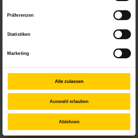
Nachbarschaftszentren
nachbarschaftszentren.wien
Präferenzen
Anfahrt
U3 – Zieglergasse
U6 – Westbahnhof / Burggasse
Statistiken
49 – Zieglergasse, Westbahnstr.
Marketing
Öffnungszeiten Juni
Alle zulassen
Mo.
09.00–12.00 Uhr
Di.
09.00–12.00 & 13.00–17.00 Uhr
(am 2. Di. im Monat bis 18.00 Uhr)
Mi.
09.00–12.00 & 13.00–17.00 Uhr
Auswahl erlauben
Do.
09.00–12.00 & 13.00–17.00 Uhr
Fr.
10.00–12.00 Uhr
Ablehnen
Öffnungszeiten Juli und August