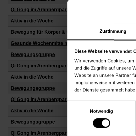
Qi Gong im Arenbergpark
Aktiv in die Woche
Zustimmung
Bewegung für Körper & Geist
Gesunde Wochenmitte mit Bewegung
Diese Webseite verwendet 
Bewegungsgruppe
Wir verwenden Cookies, um I
Qi Gong im Arenbergpark
und die Zugriffe auf unsere 
Website an unsere Partner fü
Aktiv in die Woche
möglicherweise mit weiteren
Bewegungsgruppe
der Dienste gesammelt habe
Qi Gong im Arenbergpark
Einwilligungsauswahl
Aktiv in die Woche
Notwendig
Bewegungsgruppe
Qi Gong im Arenbergpark