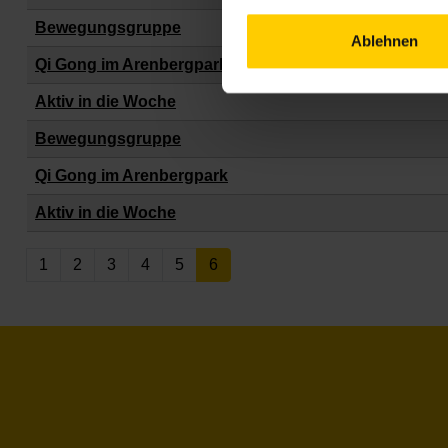
Bewegungsgruppe
Ablehnen
Qi Gong im Arenbergpark
Aktiv in die Woche
Bewegungsgruppe
Qi Gong im Arenbergpark
Aktiv in die Woche
1
2
3
4
5
6