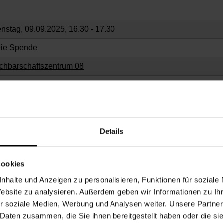
enstag, 09.09.2025,
16.30 - 17.30
eie Spende
chbarschaftszentrum 08
8
Details
Öffnungszeiten Jun
Cookies
Mo.
13.00–18.00 
nhalte und Anzeigen zu personalisieren, Funktionen für soziale
Di.
09.30–17.00 
Mi.
13.00–18.00 
Website zu analysieren. Außerdem geben wir Informationen zu I
Do.
09.30–17.00 
r soziale Medien, Werbung und Analysen weiter. Unsere Partner
Fr.
nach Vereinb
 Daten zusammen, die Sie ihnen bereitgestellt haben oder die s