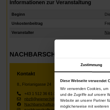
Informationen zur Veranstaltung
Beginn
Di
Unkostenbeitrag
Fr
Veranstalter
Na
NACHBARSCHAFTSZENTRUM 0
Zustimmung
Kontakt
Diese Webseite verwendet 
8., Florianigasse 24
Wir verwenden Cookies, um I
+43 1 512 36 61-3400
und die Zugriffe auf unsere 
nbz8@wiener.hilfswerk.at
Website an unsere Partner fü
Nachbarschaftszentren
möglicherweise mit weiteren
nachbarschaftszentren.wien