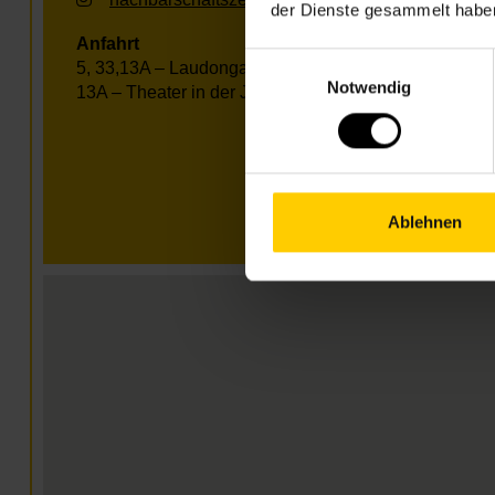
der Dienste gesammelt habe
Anfahrt
Einwilligungsauswahl
5, 33,13A – Laudongasse
Notwendig
13A – Theater in der Josefstadt
Ablehnen