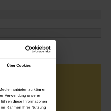
Über Cookies
i
Uhr
 Medien anbieten zu können
Uhr
Uhr
hrer Verwendung unserer
Uhr
 führen diese Informationen
arung
ie im Rahmen Ihrer Nutzung