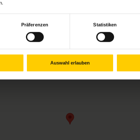
n.
Öffnungszeiten Jul
Mo.
13.00–18.00 
Präferenzen
Statistiken
Di.
09.30–17.00 
Mi.
09.30–13.00 
Do.
09.30–13.00 
Fr.
nach Vereinb
An Samstagen, Sonn- und 
Auswahl erlauben