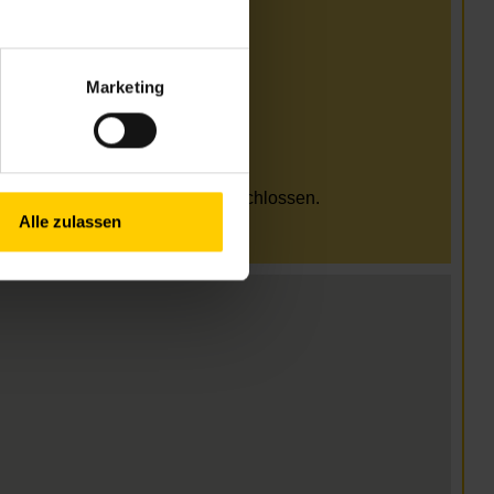
i und August
Uhr
Marketing
Uhr
Uhr
Uhr
arung
Feiertagen ist das Zentrum geschlossen.
Alle zulassen