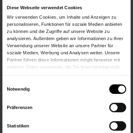
Diese Webseite verwendet Cookies
Informationen zur Veranstaltung
Wir verwenden Cookies, um Inhalte und Anzeigen zu
personalisieren, Funktionen für soziale Medien anbieten
Beginn
Donnerstag, 09.07.2026,
13.30 -
zu können und die Zugriffe auf unsere Website zu
14.00
analysieren. Außerdem geben wir Informationen zu Ihrer
Unkostenbeitrag
Kostenlos
Verwendung unserer Website an unsere Partner für
soziale Medien, Werbung und Analysen weiter. Unsere
Veranstalter
Nachbarschaftszentrum 22
Partner führen diese Informationen möglicherweise mit
weiteren Daten zusammen, die Sie ihnen bereitgestellt
haben oder die sie im Rahmen Ihrer Nutzung der Dienste
NACHBARSCHAFTSZENTRUM 22
gesammelt haben.
Einwilligungsauswahl
Notwendig
Kontakt
Präferenzen
22., Rennbahnweg 27/2-3/R1, Eingang
Austerlitzgasse
Statistiken
+43 1 512 36 61-3650