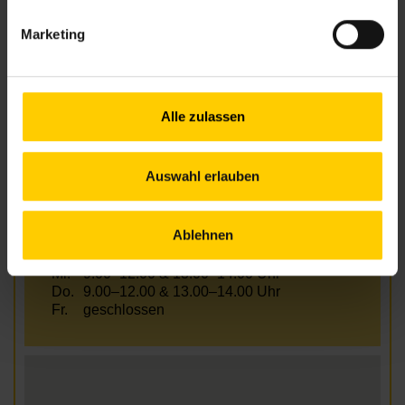
nbz22@wiener.hilfswerk.at
Marketing
Nachbarschaftszentren
nachbarschaftszentren.wien
Anfahrt
U1, 25A, 27A Rennbahnweg
Alle zulassen
Auswahl erlauben
Öffnungszeiten Juli und August
Ablehnen
Mo.
9.00–12.00 & 13.00–15.00 Uhr
Di.
9.00–12.00 & 13.00–14.00 Uhr
Mi.
9.00–12.00 & 13.00–14.00 Uhr
Do.
9.00–12.00 & 13.00–14.00 Uhr
Fr.
geschlossen