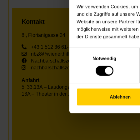
Wir verwenden Cookies, um I
und die Zugriffe auf unsere 
Kontakt
Website an unsere Partner fü
möglicherweise mit weiteren
8., Florianigasse 24
der Dienste gesammelt habe
+43 1 512 36 61-3400
Einwilligungsauswahl
nbz8@wiener.hilfswerk.at
Notwendig
Nachbarschaftszentren
nachbarschaftszentren.wien
Anfahrt
5, 33,13A – Laudongasse
13A – Theater in der Josefstadt
Ablehnen