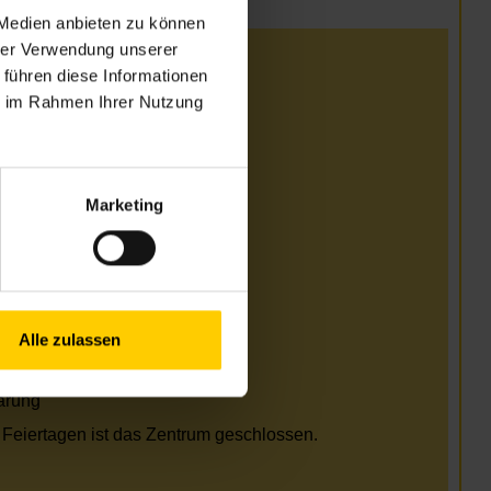
 Medien anbieten zu können
hrer Verwendung unserer
i
 führen diese Informationen
ie im Rahmen Ihrer Nutzung
Uhr
Uhr
Uhr
Uhr
Marketing
arung
i und August
Uhr
Uhr
Alle zulassen
Uhr
Uhr
arung
Feiertagen ist das Zentrum geschlossen.