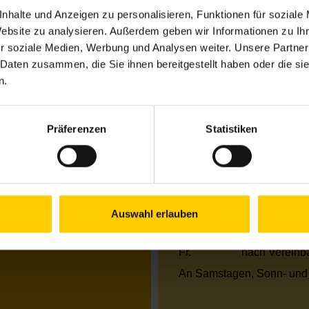
nhalte und Anzeigen zu personalisieren, Funktionen für soziale
Website zu analysieren. Außerdem geben wir Informationen zu I
Öffnungszeiten Jun
r soziale Medien, Werbung und Analysen weiter. Unsere Partner
 Daten zusammen, die Sie ihnen bereitgestellt haben oder die s
Mo.
13.00–18.00 
n.
Di.
09.30–17.00 
Mi.
13.00–18.00 
Do.
09.30–17.00 
Präferenzen
Statistiken
Fr.
nach Vereinb
Öffnungszeiten Jul
Mo.
13.00–18.00 
Di.
09.30–17.00 
Auswahl erlauben
Mi.
09.30–13.00 
Do.
09.30–13.00 
Fr.
nach Vereinb
An Samstagen, Sonn- und 