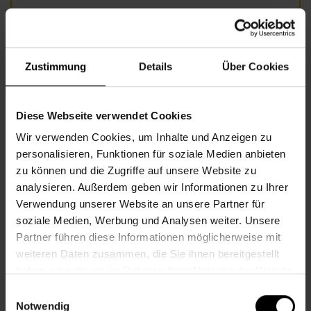
Foto: Fotolia/belahoche.jpg
Zustimmung
Details
Über Cookies
Informationen zur Veranstaltung
Beginn
Donnerstag, 09.07.2026,
9.30 -
Diese Webseite verwendet Cookies
10.00
Wir verwenden Cookies, um Inhalte und Anzeigen zu
Veranstalter
Nachbarschaftszentrum 08
personalisieren, Funktionen für soziale Medien anbieten
zu können und die Zugriffe auf unsere Website zu
analysieren. Außerdem geben wir Informationen zu Ihrer
Verwendung unserer Website an unsere Partner für
NACHBARSCHAFTSZENTRUM 08
soziale Medien, Werbung und Analysen weiter. Unsere
Partner führen diese Informationen möglicherweise mit
weiteren Daten zusammen, die Sie ihnen bereitgestellt
Kontakt
haben oder die sie im Rahmen Ihrer Nutzung der Dienste
gesammelt haben.
Einwilligungsauswahl
8., Florianigasse 24
Notwendig