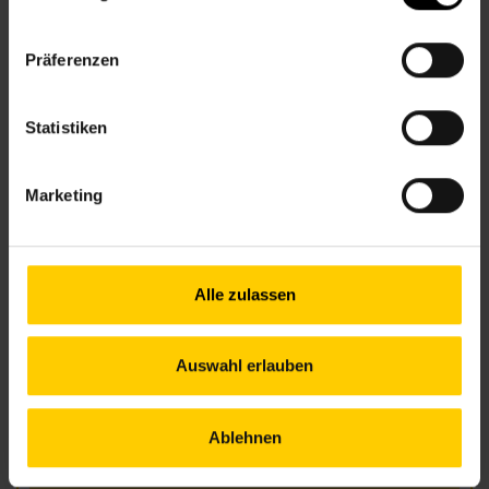
+43 1 512 36 61-3400
nbz8@wiener.hilfswerk.at
Präferenzen
Nachbarschaftszentren
nachbarschaftszentren.wien
Statistiken
Anfahrt
5, 33,13A – Laudongasse
13A – Theater in der Josefstadt
Marketing
Öffnungszeiten Juni
Alle zulassen
Mo.
13.00–18.00 Uhr
Di.
09.30–17.00 Uhr
Auswahl erlauben
Mi.
13.00–18.00 Uhr
Do.
09.30–17.00 Uhr
Fr.
nach Vereinbarung
Ablehnen
Öffnungszeiten Juli und August