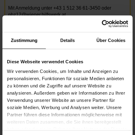
Mit Anmeldung unter +43 1 512 36 61-3450 oder
nbz12@wiener.hilfswerk.at
Foto: AdobeStock / Robert Kneschke
Zustimmung
Details
Über Cookies
Informationen zur Veranstaltung
Diese Webseite verwendet Cookies
Beginn
Montag, 29.09.2025,
9.30 - 10.30
Wir verwenden Cookies, um Inhalte und Anzeigen zu
Unkostenbeitrag
freie Spende
personalisieren, Funktionen für soziale Medien anbieten
zu können und die Zugriffe auf unsere Website zu
Veranstalter
Nachbarschaftszentrum 12
analysieren. Außerdem geben wir Informationen zu Ihrer
Verwendung unserer Website an unsere Partner für
soziale Medien, Werbung und Analysen weiter. Unsere
NACHBARSCHAFTSZENTRUM 12
Partner führen diese Informationen möglicherweise mit
weiteren Daten zusammen, die Sie ihnen bereitgestellt
haben oder die sie im Rahmen Ihrer Nutzung der Dienste