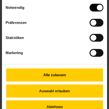
Kontakt
gesammelt haben.
Einwilligungsauswahl
Notwendig
12., Am Schöpfwerk 31/3/R1, Im Hof hinter der
Apotheke
Präferenzen
+43 1 512 36 61-3450
nbz12@wiener.hilfswerk.at
Nachbarschaftszentren
Statistiken
nachbarschaftszentren.wien
Anfahrt
Marketing
U6, 16A – Am Schöpfwerk
Alle zulassen
Öffnungszeiten bis 12. Juli
Mo.
10.00–12.00 & 13.00–16.00 Uhr
Auswahl erlauben
Di.
12.00–17.00 Uhr
Mi.
13.00–18.00 Uhr
Do.
09.00–14.00 Uhr
Ablehnen