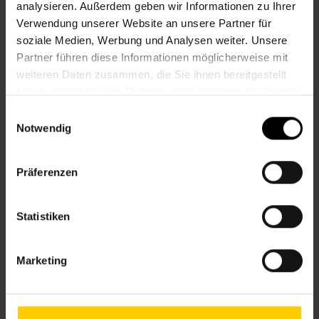
analysieren. Außerdem geben wir Informationen zu Ihrer
Informationen zur Veranstaltung
Verwendung unserer Website an unsere Partner für
soziale Medien, Werbung und Analysen weiter. Unsere
Beginn
Mittwoch, 09.09.2026,
16.00 - 18.00
Partner führen diese Informationen möglicherweise mit
Veranstalter
Nachbarschaftszentrum 07
weiteren Daten zusammen, die Sie ihnen bereitgestellt
haben oder die sie im Rahmen Ihrer Nutzung der Dienste
gesammelt haben.
Einwilligungsauswahl
Notwendig
NACHBARSCHAFTSZENTRUM 07
Präferenzen
Kontakt
Statistiken
7., Schottenfeldgasse 29, Eingang 2
+43 1 512 36 61-3350
nbz7@wiener.hilfswerk.at
Marketing
Nachbarschaftszentren
nachbarschaftszentren.wien