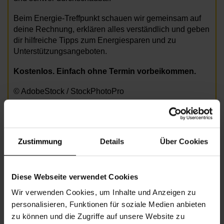
Beim Energie-Treffpunkt schauen wir gemeinsam auf
deine Rechnung, erklären alles verständlich und geben
dir hilfreiche Tipps zum Energiesparen und zu
Unterstützungsangeboten.
Kostenlos. Einfach ohne Termin vorbeikommen.
© AdobeStock / StockPhotoPro
Ein Projekt in Kooperation mit den Hilfswerk
Nachbarschaftszentren, finanziert aus Mitteln der
Zustimmung
Details
Über Cookies
Koordinierungsstelle zur Bekämpfung von Energiearmut
Diese Webseite verwendet Cookies
Wir verwenden Cookies, um Inhalte und Anzeigen zu
personalisieren, Funktionen für soziale Medien anbieten
zu können und die Zugriffe auf unsere Website zu