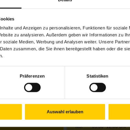
chbarschaftszentrum 07
Cookies
nhalte und Anzeigen zu personalisieren, Funktionen für soziale
7
Website zu analysieren. Außerdem geben wir Informationen zu I
r soziale Medien, Werbung und Analysen weiter. Unsere Partner
 Daten zusammen, die Sie ihnen bereitgestellt haben oder die s
n.
Öffnungszeiten Jun
Mo.
09.00–12.00 Uhr
Di.
09.00–12.00 & 13.
Präferenzen
Statistiken
(am 2. Di. im Mona
Mi.
09.00–12.00 & 13.
Do.
09.00–12.00 & 13.
Fr.
10.00–12.00 Uhr
Auswahl erlauben
Öffnungszeiten Jul
Mo.
09.00–12.00 Uhr