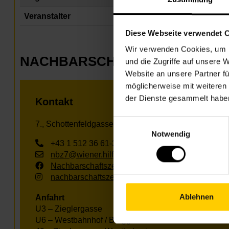
Veranstalter
Na
Diese Webseite verwendet 
Wir verwenden Cookies, um I
NACHBARSCHAFTSZENTRUM 0
und die Zugriffe auf unsere 
Website an unsere Partner fü
möglicherweise mit weiteren
der Dienste gesammelt habe
Kontakt
Einwilligungsauswahl
7., Schottenfeldgasse 29, Eingang 2
Notwendig
+43 1 512 36 61-3350
nbz7@wiener.hilfswerk.at
Nachbarschaftszentren
nachbarschaftszentren.wien
Ablehnen
Anfahrt
U3 – Zieglergasse
U6 – Westbahnhof / Burggasse