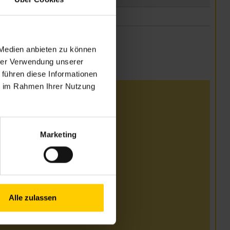
 Medien anbieten zu können
hrer Verwendung unserer
 führen diese Informationen
ie im Rahmen Ihrer Nutzung
i
00–17.00 Uhr
Marketing
t bis 18.00 Uhr)
00–17.00 Uhr
00–17.00 Uhr
Alle zulassen
i und August