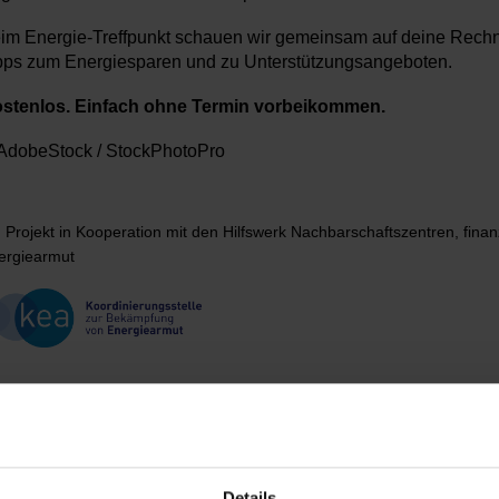
im Energie-Treffpunkt schauen wir gemeinsam auf deine Rechnun
pps zum Energiesparen und zu Unterstützungsangeboten.
stenlos. Einfach ohne Termin vorbeikommen.
AdobeStock / StockPhotoPro
n Projekt in Kooperation mit den Hilfswerk Nachbarschaftszentren, fina
ergiearmut
enstag, 14.07.2026,
16.00 - 18.00
Details