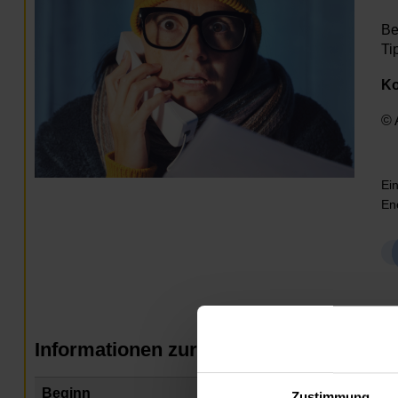
Be
Ti
Ko
© 
Ei
En
Informationen zur Veranstaltung
Beginn
Di
Zustimmung