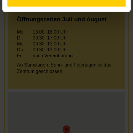
Fr.
nach Vereinbarung
Öffnungszeiten Juli und August
Mo.
13.00–18.00 Uhr
Di.
09.30–17.00 Uhr
Mi.
09.30–13.00 Uhr
Do.
09.30–13.00 Uhr
Fr.
nach Vereinbarung
An Samstagen, Sonn- und Feiertagen ist das
Zentrum geschlossen.