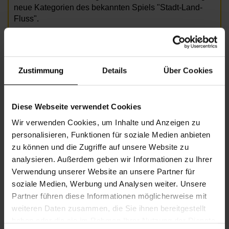
neue Kategorien des bekannten Spiels "Stadt-Land-
Fluss".
Mit Smartphone, Laptop, PC mit Kamera und Micro.
© Adobe Stock / batuhan toker
Zustimmung
Details
Über Cookies
Informationen zur Veranstaltung
Diese Webseite verwendet Cookies
Wir verwenden Cookies, um Inhalte und Anzeigen zu
Beginn
Donnerstag, 09.07.2026,
17.45 -
19.15
personalisieren, Funktionen für soziale Medien anbieten
zu können und die Zugriffe auf unsere Website zu
Veranstalter
Nachbarschaftszentrum 08
analysieren. Außerdem geben wir Informationen zu Ihrer
Verwendung unserer Website an unsere Partner für
soziale Medien, Werbung und Analysen weiter. Unsere
NACHBARSCHAFTSZENTRUM 08
Partner führen diese Informationen möglicherweise mit
weiteren Daten zusammen, die Sie ihnen bereitgestellt
haben oder die sie im Rahmen Ihrer Nutzung der Dienste