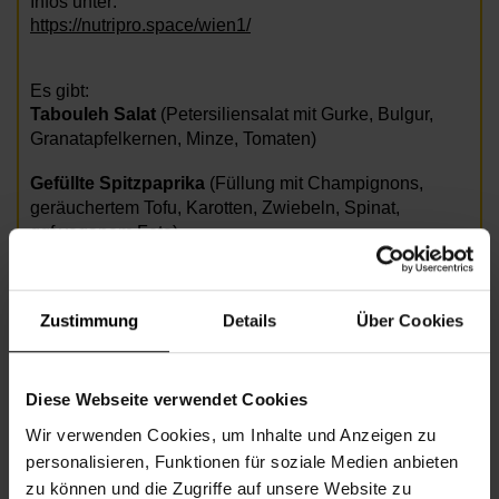
Infos unter:
https://nutripro.space/wien1/
Es gibt:
Tabouleh Salat
(Petersiliensalat mit Gurke, Bulgur,
Granatapfelkernen, Minze, Tomaten)
Gefüllte Spitzpaprika
(Füllung mit Champignons,
geräuchertem Tofu, Karotten, Zwiebeln, Spinat,
ggf.veganem Feta)
Dessert
mit Beeren und Minze
Zustimmung
Details
Über Cookies
Anmeldung bis Montag davor um 12 Uhr erforderlich
unter 01 5123661 3600 oder
nbz17@wiener.hilfswerk.at
Diese Webseite verwendet Cookies
Wir verwenden Cookies, um Inhalte und Anzeigen zu
Fotocredit: Fotolia_23303401_L_C teressa.jpg
personalisieren, Funktionen für soziale Medien anbieten
zu können und die Zugriffe auf unsere Website zu