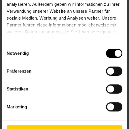
Informationen zur Veranstaltung
analysieren. Außerdem geben wir Informationen zu Ihrer
Verwendung unserer Website an unsere Partner für
Beginn
Dienstag, 04.08.2026,
10.00 -
soziale Medien, Werbung und Analysen weiter. Unsere
12.30
Partner führen diese Informationen möglicherweise mit
Unkostenbeitrag
€ 5,00
weiteren Daten zusammen, die Sie ihnen bereitgestellt
haben oder die sie im Rahmen Ihrer Nutzung der Dienste
Veranstalter
Nachbarschaftszentrum 17
gesammelt haben.
Einwilligungsauswahl
Notwendig
NACHBARSCHAFTSZENTRUM 17
Präferenzen
Kontakt
Statistiken
17., Hernalser Hauptstr. 53
Marketing
+43 1 512 36 61-3600
nbz17@wiener.hilfswerk.at
Nachbarschaftszentren