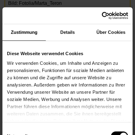
Bild: Fotolia/Marta_Teron
Informationen zur Veranstaltung
Zustimmung
Details
Über Cookies
Beginn
Donnerstag, 09.07.2026,
15.00 -
16.30
Diese Webseite verwendet Cookies
Unkostenbeitrag
Freie Spende
Wir verwenden Cookies, um Inhalte und Anzeigen zu
Veranstalter
Nachbarschaftszentrum 17
personalisieren, Funktionen für soziale Medien anbieten
zu können und die Zugriffe auf unsere Website zu
analysieren. Außerdem geben wir Informationen zu Ihrer
Verwendung unserer Website an unsere Partner für
NACHBARSCHAFTSZENTRUM 17
soziale Medien, Werbung und Analysen weiter. Unsere
Partner führen diese Informationen möglicherweise mit
weiteren Daten zusammen, die Sie ihnen bereitgestellt
Kontakt
haben oder die sie im Rahmen Ihrer Nutzung der Dienste
gesammelt haben.
Einwilligungsauswahl
17., Hernalser Hauptstr. 53