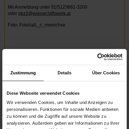
Mit Anmeldung unter 01/5123661-3200
oder
nbz2@wiener.hilfswerk.at
Foto: Fotolia/L_c_mweichse
Informationen zur Veranstaltung
Zustimmung
Details
Über Cookies
Beginn
Montag, 13.07.2026,
15.00 -
15.45
Diese Webseite verwendet Cookies
Unkostenbeitrag
€ 3,50
Wir verwenden Cookies, um Inhalte und Anzeigen zu
personalisieren, Funktionen für soziale Medien anbieten
Veranstalter
Nachbarschaftszentrum 02
zu können und die Zugriffe auf unsere Website zu
analysieren. Außerdem geben wir Informationen zu Ihrer