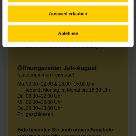
Öffnungszeiten Juni
(ausgenommen Feiertage)
Auswahl erlauben
Mo.
09.00–12.00 & 13.00–15.00 Uhr
Jeden 1. Montag im Monat bis 18.30 Uhr
Di.
08.30–12.00 Uhr
Ablehnen
Mi.
09.00–15.00 Uhr
Do.
08.30–13.00 Uhr
Fr.
09.00–12.00 Uhr (nur telefonisch)
Öffnungszeiten Juli-August
(ausgenommen Feiertage)
Mo.
09.00–12.00 & 13.00–15.00 Uhr
jeder 1. Montag im Monat bis 18.30 Uhr
Di.
08.30–12.00 Uhr
Mi.
09.00–15.00 Uhr
Do.
08.30–13.00 Uhr
Fr.
geschlossen
Bitte beachten Sie auch unsere Angebote