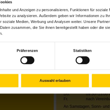
Cookies
8
nhalte und Anzeigen zu personalisieren, Funktionen für soziale
Website zu analysieren. Außerdem geben wir Informationen zu I
r soziale Medien, Werbung und Analysen weiter. Unsere Partner
Öffnungszeiten Jun
 Daten zusammen, die Sie ihnen bereitgestellt haben oder die s
n.
Mo.
13.00–18.00 
Di.
09.30–17.00 
Mi.
13.00–18.00 
Präferenzen
Statistiken
Do.
09.30–17.00 
Fr.
nach Vereinb
Öffnungszeiten Jul
Mo.
13.00–18.00 
Auswahl erlauben
Di.
09.30–17.00 
Mi.
09.30–13.00 
Do.
09.30–13.00 
Fr.
nach Vereinb
An Samstagen, Sonn- und 