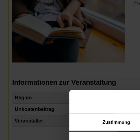
© 
Informationen zur Veranstaltung
Beginn
Di
Unkostenbeitrag
Fr
Veranstalter
Na
Zustimmung