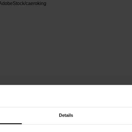
AdobeStock/caeroking
enstag, 19.08.2025,
15.00 - 17.30
eie Spende
chbarschaftszentrum 08
Details