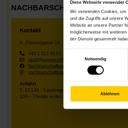
Diese Webseite verwendet 
NACHBARSCHAFTSZENTRUM 0
Wir verwenden Cookies, um I
und die Zugriffe auf unsere 
Website an unsere Partner fü
Kontakt
möglicherweise mit weiteren
der Dienste gesammelt habe
8., Florianigasse 24
Einwilligungsauswahl
+43 1 512 36 61-3400
Notwendig
nbz8@wiener.hilfswerk.at
Nachbarschaftszentren
nachbarschaftszentren.wien
Anfahrt
5, 33,13A – Laudongasse
Ablehnen
13A – Theater in der Josefstadt