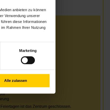
 Medien anbieten zu können
hrer Verwendung unserer
 führen diese Informationen
i
ie im Rahmen Ihrer Nutzung
Uhr
Uhr
Uhr
Marketing
Uhr
arung
i und August
Uhr
Alle zulassen
Uhr
Uhr
Uhr
arung
Feiertagen ist das Zentrum geschlossen.