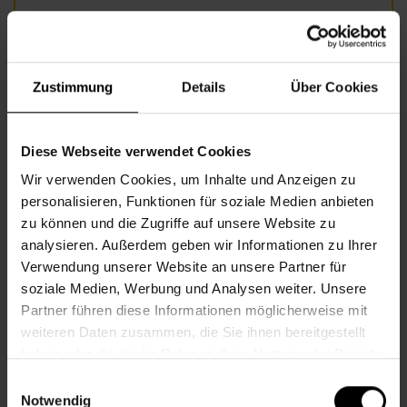
Foto: Fotolia/belahoche.jpg
Zustimmung
Details
Über Cookies
Informationen zur Veranstaltung
Beginn
Donnerstag, 09.07.2026,
9.30 -
Diese Webseite verwendet Cookies
10.00
Wir verwenden Cookies, um Inhalte und Anzeigen zu
Veranstalter
Nachbarschaftszentrum 08
personalisieren, Funktionen für soziale Medien anbieten
zu können und die Zugriffe auf unsere Website zu
analysieren. Außerdem geben wir Informationen zu Ihrer
Verwendung unserer Website an unsere Partner für
NACHBARSCHAFTSZENTRUM 08
soziale Medien, Werbung und Analysen weiter. Unsere
Partner führen diese Informationen möglicherweise mit
weiteren Daten zusammen, die Sie ihnen bereitgestellt
Kontakt
haben oder die sie im Rahmen Ihrer Nutzung der Dienste
gesammelt haben.
Einwilligungsauswahl
8., Florianigasse 24
Notwendig