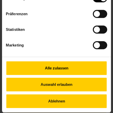
+43 1 512 36 61-3400
nbz8@wiener.hilfswerk.at
Präferenzen
Nachbarschaftszentren
nachbarschaftszentren.wien
Statistiken
Anfahrt
5, 33,13A – Laudongasse
13A – Theater in der Josefstadt
Marketing
Öffnungszeiten Juni
Alle zulassen
Mo.
13.00–18.00 Uhr
Di.
09.30–17.00 Uhr
Auswahl erlauben
Mi.
13.00–18.00 Uhr
Do.
09.30–17.00 Uhr
Fr.
nach Vereinbarung
Ablehnen
Öffnungszeiten Juli und August