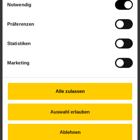
Notwendig
Kontakt
Präferenzen
6., Bürgerspitalgasse 4-6
Statistiken
+43 1 512 36 61-3300
nbz6@wiener.hilfswerk.at
Nachbarschaftszentren
Marketing
nachbarschaftszentren.wien
Anfahrt
U3/U6 – Westbahnhof
U6 – Gumpendorfer Straße
Alle zulassen
6, 18 – Mariahilfer Gürtel
57A – Sonnenuhrgasse
Auswahl erlauben
Ablehnen
Öffnungszeiten