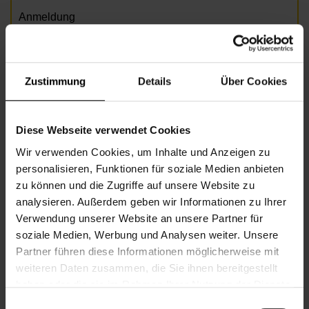
Anmeldung
erforderlich!
margit.handl@wiener.hilfswerk.at
Zustimmung
Details
Über Cookies
©Foto: AdobeStock/zinkevych©
Diese Webseite verwendet Cookies
Informationen zur Veranstaltung
Wir verwenden Cookies, um Inhalte und Anzeigen zu
personalisieren, Funktionen für soziale Medien anbieten
Beginn
Mittwoch, 11.06.2025,
10.00 -
zu können und die Zugriffe auf unsere Website zu
11.00
analysieren. Außerdem geben wir Informationen zu Ihrer
Unkostenbeitrag
Freie Spende
Verwendung unserer Website an unsere Partner für
soziale Medien, Werbung und Analysen weiter. Unsere
Veranstalter
Nachbarschaftszentrum 06
Partner führen diese Informationen möglicherweise mit
weiteren Daten zusammen, die Sie ihnen bereitgestellt
haben oder die sie im Rahmen Ihrer Nutzung der Dienste
NACHBARSCHAFTSZENTRUM 06
gesammelt haben.
Einwilligungsauswahl