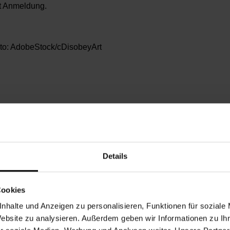
t Anmeldung.
to: AdobeStock/cDisobeyArt
Details
nnerstag, 24.04.2025,
9.00 - 12.30
chbarschaftszentrum 22
Cookies
nhalte und Anzeigen zu personalisieren, Funktionen für soziale
Website zu analysieren. Außerdem geben wir Informationen zu I
2