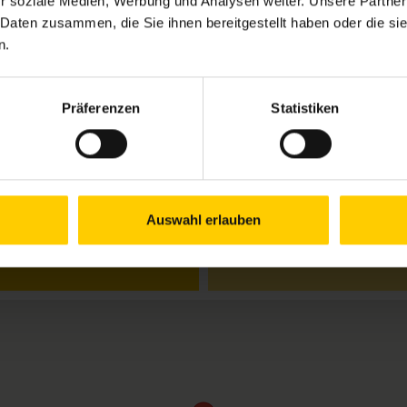
r soziale Medien, Werbung und Analysen weiter. Unsere Partner
 Daten zusammen, die Sie ihnen bereitgestellt haben oder die s
n.
Öffnungszeiten Jul
Mo.
9.00–12.00 & 13.
se
Präferenzen
Statistiken
Di.
9.00–12.00 & 13.
Mi.
9.00–12.00 & 13.
Do.
9.00–12.00 & 13.
Fr.
geschlossen
Schließtag:
Mi., 5.8.
Auswahl erlauben