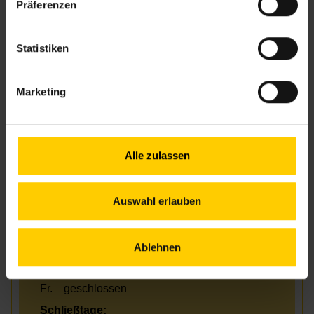
+43 1 512 36 61-3300
Präferenzen
nbz6@wiener.hilfswerk.at
Nachbarschaftszentren
nachbarschaftszentren.wien
Statistiken
Anfahrt
U3/U6 – Westbahnhof
Marketing
U6 – Gumpendorfer Straße
6, 18 – Mariahilfer Gürtel
57A – Sonnenuhrgasse
Alle zulassen
Öffnungszeiten
Auswahl erlauben
Mo.
09.00–12.00 & 13.00–16.30 Uhr
Di.
13.00–15.00 Uhr
Ablehnen
Mi.
09.00–12.00 & 13.00–17.00 Uhr
Do.
09.00–12.00 & 13.00–15.00 Uhr
Fr.
geschlossen
Schließtage: