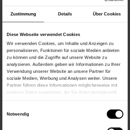
©AdobeStoc/batuhan toker
Zustimmung
Details
Über Cookies
Informationen zur Veranstaltung
Diese Webseite verwendet Cookies
Beginn
Donnerstag, 09.07.2026,
9.00 -
Wir verwenden Cookies, um Inhalte und Anzeigen zu
10.00
personalisieren, Funktionen für soziale Medien anbieten
zu können und die Zugriffe auf unsere Website zu
Veranstalter
Nachbarschaftszentrum 06
analysieren. Außerdem geben wir Informationen zu Ihrer
Verwendung unserer Website an unsere Partner für
soziale Medien, Werbung und Analysen weiter. Unsere
NACHBARSCHAFTSZENTRUM 06
Partner führen diese Informationen möglicherweise mit
weiteren Daten zusammen, die Sie ihnen bereitgestellt
haben oder die sie im Rahmen Ihrer Nutzung der Dienste
Kontakt
gesammelt haben.
Einwilligungsauswahl
Notwendig
6., Bürgerspitalgasse 4-6