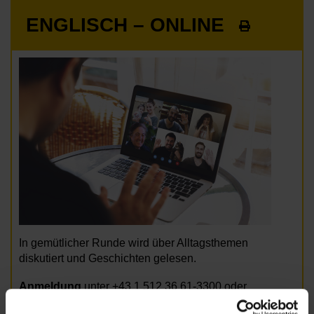
ENGLISCH – ONLINE
In gemütlicher Runde wird über Alltagsthemen
diskutiert und Geschichten gelesen.
Anmeldung
unter +43 1 512 36 61-3300 oder
nbz6@wiener.hilfswerk.at