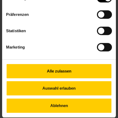
+43 1 512 36 61-3400
nbz8@wiener.hilfswerk.at
Präferenzen
Nachbarschaftszentren
nachbarschaftszentren.wien
Statistiken
Anfahrt
5, 33,13A – Laudongasse
13A – Theater in der Josefstadt
Marketing
Öffnungszeiten Juni
Alle zulassen
Mo.
13.00–18.00 Uhr
Di.
09.30–17.00 Uhr
Auswahl erlauben
Mi.
13.00–18.00 Uhr
Do.
09.30–17.00 Uhr
Fr.
nach Vereinbarung
Ablehnen
Öffnungszeiten Juli und August