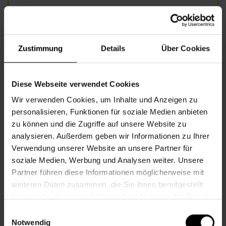
©Foto:AdobeStock_352226285_(c)batuhan toker©
Zustimmung
Details
Über Cookies
Informationen zur Veranstaltung
Beginn
Donnerstag, 24.07.2025,
8.30 -
Diese Webseite verwendet Cookies
10.00
Wir verwenden Cookies, um Inhalte und Anzeigen zu
Veranstalter
Nachbarschaftszentrum 08
personalisieren, Funktionen für soziale Medien anbieten
zu können und die Zugriffe auf unsere Website zu
analysieren. Außerdem geben wir Informationen zu Ihrer
Verwendung unserer Website an unsere Partner für
NACHBARSCHAFTSZENTRUM 08
soziale Medien, Werbung und Analysen weiter. Unsere
Partner führen diese Informationen möglicherweise mit
weiteren Daten zusammen, die Sie ihnen bereitgestellt
Kontakt
haben oder die sie im Rahmen Ihrer Nutzung der Dienste
gesammelt haben.
Einwilligungsauswahl
8., Florianigasse 24
Notwendig