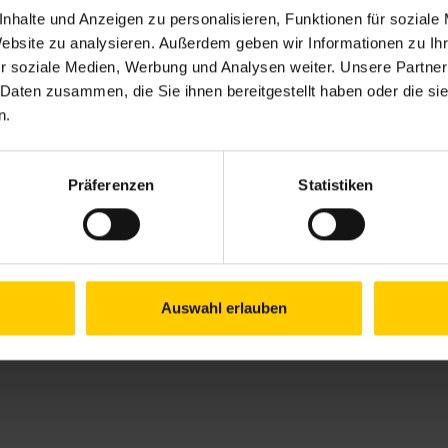
em lieben Menschen eine Nachricht schreibst oder
nhalte und Anzeigen zu personalisieren, Funktionen für soziale
t. Vielleicht plauderst du ein paar Minuten mit
Website zu analysieren. Außerdem geben wir Informationen zu I
in Stück spazieren. Allein in Gesellschaft zu
r soziale Medien, Werbung und Analysen weiter. Unsere Partner
dung zu treten. Wen möchtest du sehen, hören oder
 Daten zusammen, die Sie ihnen bereitgestellt haben oder die s
n.
Präferenzen
Statistiken
he Gesundheit: Sie stärkt unser Immunsystem,
nd Herz-Kreislauf-Erkrankungen. Wer
icht nur gesünder – sondern auch glücklicher.
Auswahl erlauben