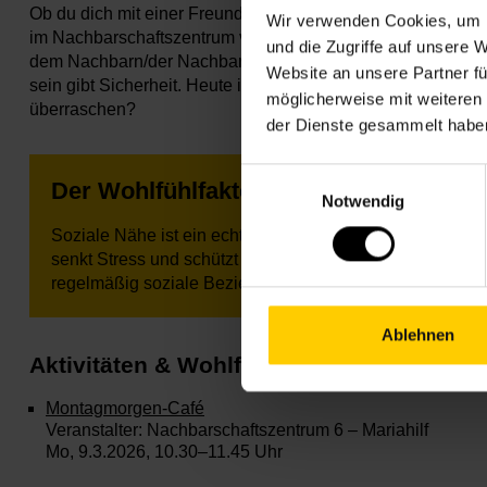
Ob du dich mit einer Freundin auf einen Kaffee triffst, ein
Wir verwenden Cookies, um I
im Nachbarschaftszentrum vorbeischaust – jeder Kontakt zähl
und die Zugriffe auf unsere 
dem Nachbarn/der Nachbarin oder gehst mit einer Freundin e
Website an unsere Partner fü
sein gibt Sicherheit. Heute ist ein guter Tag, um in Verbin
möglicherweise mit weiteren
überraschen?
der Dienste gesammelt habe
Einwilligungsauswahl
Der Wohlfühlfaktor ✨
Notwendig
Soziale Nähe ist ein echter Schutzfaktor für die seelisc
senkt Stress und schützt langfristig vor Depressionen u
regelmäßig soziale Beziehungen pflegt, lebt also meist n
Ablehnen
Aktivitäten & Wohlfühltipps 💡
Montagmorgen-Café
Veranstalter: Nachbarschaftszentrum 6 – Mariahilf
Mo, 9.3.2026, 10.30–11.45 Uhr