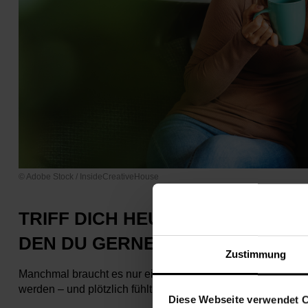
© Adobe Stock / InsideCreativeHouse
TRIFF DICH HEUTE MIT EINEM 
DEN DU GERNE HAST ❤️
Zustimmung
Manchmal braucht es nur ein gutes Gespräch, ein gemeins
werden – und plötzlich fühlt sich der Tag leichter an. Dies
Diese Webseite verwendet 