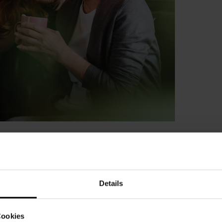
MENSCHEN,
Details
ames Lachen oder das Gefühl, verstanden zu
e Momente schaffen Erinnerungen, die verbinden.
Cookies