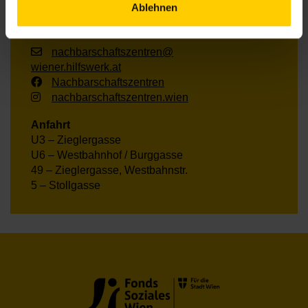
7., Schottenfeldgasse 29
Ablehnen
+43 1 512 36 61-3003
nachbarschaftszentren@
wiener.hilfswerk.at
Nachbarschaftszentren
nachbarschaftszentren.wien
Anfahrt
U3 – Zieglergasse
U6 – Westbahnhof / Burggasse
49 – Zieglergasse, Westbahnstr.
5 – Stollgasse