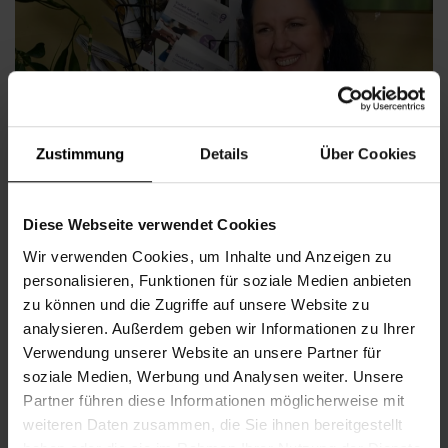
Zustimmung
Details
Über Cookies
Diese Webseite verwendet Cookies
Wir verwenden Cookies, um Inhalte und Anzeigen zu
personalisieren, Funktionen für soziale Medien anbieten
zu können und die Zugriffe auf unsere Website zu
analysieren. Außerdem geben wir Informationen zu Ihrer
© W24
Verwendung unserer Website an unsere Partner für
soziale Medien, Werbung und Analysen weiter. Unsere
Immer wieder fragen uns Menschen, wie ein typischer
Partner führen diese Informationen möglicherweise mit
Alltag im Nachbarschaftszentrum aussieht und welche
weiteren Daten zusammen, die Sie ihnen bereitgestellt
Angebote und Begegnungen einen erwarten können. Der