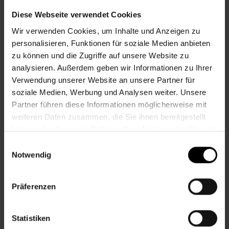
Diese Webseite verwendet Cookies
Flohmärkte
Wir verwenden Cookies, um Inhalte und Anzeigen zu
personalisieren, Funktionen für soziale Medien anbieten
zu können und die Zugriffe auf unsere Website zu
Nachbarschaftszentrum 08
analysieren. Außerdem geben wir Informationen zu Ihrer
Verwendung unserer Website an unsere Partner für
soziale Medien, Werbung und Analysen weiter. Unsere
STADT-LAND-FLUSS ONLINE
Partner führen diese Informationen möglicherweise mit
weiteren Daten zusammen, die Sie ihnen bereitgestellt
haben oder die sie im Rahmen Ihrer Nutzung der Dienste
Do., 27.08.2026, 17.45
gesammelt haben.
Einwilligungsauswahl
Notwendig
Geselliges
Präferenzen
Nachbarschaftszentrum 08
Statistiken