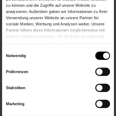
SUCHERGEBNISSE
zu können und die Zugriffe auf unsere Website zu
analysieren. Außerdem geben wir Informationen zu Ihrer
Verwendung unserer Website an unsere Partner für
soziale Medien, Werbung und Analysen weiter. Unsere
REPARATUR-CAFÉ
Partner führen diese Informationen möglicherweise mit
weiteren Daten zusammen, die Sie ihnen bereitgestellt
Sa., 21.11.2026, 9.30
haben oder die sie im Rahmen Ihrer Nutzung der Dienste
gesammelt haben.
Einwilligungsauswahl
Notwendig
Geselliges
Präferenzen
Nachbarschaftszentrum 07
Statistiken
TAUSCHRAUSCH IN NEUBAU
Marketing
Sa., 21.11.2026, 10.00