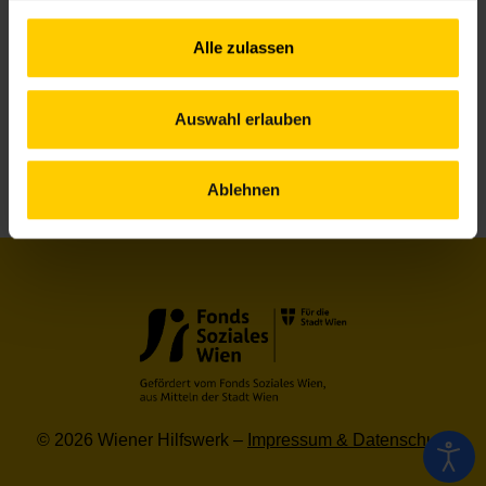
Geselliges
Alle zulassen
Nachbarschaftszentrum 07
Auswahl erlauben
1
2
3
4
Ablehnen
© 2026 Wiener Hilfswerk –
Impressum & Datenschutz