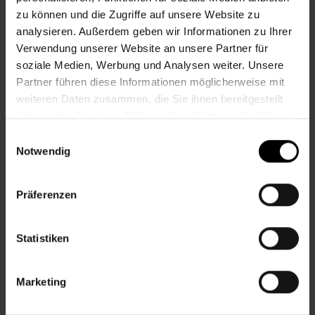
SUCHERGEBNISSE
zu können und die Zugriffe auf unsere Website zu
analysieren. Außerdem geben wir Informationen zu Ihrer
Verwendung unserer Website an unsere Partner für
soziale Medien, Werbung und Analysen weiter. Unsere
REPARATUR-CAFÉ
Partner führen diese Informationen möglicherweise mit
weiteren Daten zusammen, die Sie ihnen bereitgestellt
Sa., 21.11.2026, 9.30
haben oder die sie im Rahmen Ihrer Nutzung der Dienste
gesammelt haben.
Einwilligungsauswahl
Notwendig
Geselliges
Präferenzen
Nachbarschaftszentrum 07
Statistiken
TAUSCHRAUSCH IN NEUBAU
Marketing
Sa., 21.11.2026, 10.00