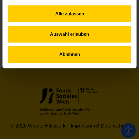
Geselliges
Alle zulassen
Nachbarschaftszentrum 07
Auswahl erlauben
1
2
3
4
Ablehnen
© 2026 Wiener Hilfswerk –
Impressum & Datenschutz