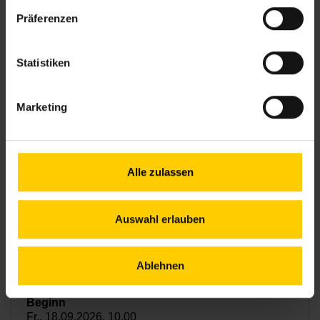
Nachbarschaftszentrum 08
Präferenzen
DEUTSCH-CAFE TO GO
Statistiken
Fr., 18.09.2026, 10.00
Marketing
Geselliges
Alle zulassen
Nachbarschaftszentrum 17
Auswahl erlauben
SINGZWERGE UND TANZMÄUSE DURCH DIE
JAHRESZEITEN-WIR BEGRÜSSEN DEN H
Ablehnen
ERBST! (1-3 JAHRE UND ELTERN)
Fr., 18.09.2026, 10.00