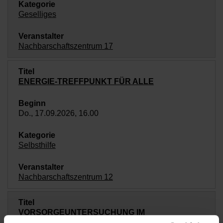
Geselliges
Nachbarschaftszentrum 17
ENERGIE-TREFFPUNKT FÜR ALLE
Do., 17.09.2026, 16.00
Selbsthilfe
Nachbarschaftszentrum 12
VORSORGEUNTERSUCHUNG IM
NACHBARSCHAFTSZENTRUM 17