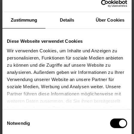
Fr., 18.09.2026, 8.00
Zustimmung
Details
Über Cookies
Gesundheit
Diese Webseite verwendet Cookies
Wir verwenden Cookies, um Inhalte und Anzeigen zu
Nachbarschaftszentrum 17
personalisieren, Funktionen für soziale Medien anbieten
zu können und die Zugriffe auf unsere Website zu
analysieren. Außerdem geben wir Informationen zu Ihrer
HERBSTWANDERUNG
Verwendung unserer Website an unsere Partner für
soziale Medien, Werbung und Analysen weiter. Unsere
Partner führen diese Informationen möglicherweise mit
Fr., 18.09.2026, 9.00
weiteren Daten zusammen, die Sie ihnen bereitgestellt
haben oder die sie im Rahmen Ihrer Nutzung der Dienste
gesammelt haben.
Bewegung & Sport
Einwilligungsauswahl
Notwendig