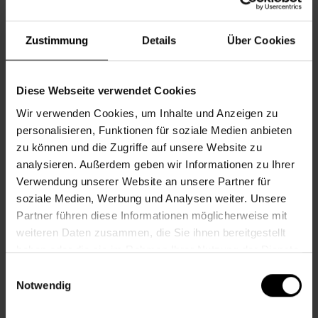
Do., 03.09.2026, 10.00
Zustimmung
Details
Über Cookies
Sprachen
Diese Webseite verwendet Cookies
Wir verwenden Cookies, um Inhalte und Anzeigen zu
Nachbarschaftszentrum 16
personalisieren, Funktionen für soziale Medien anbieten
zu können und die Zugriffe auf unsere Website zu
analysieren. Außerdem geben wir Informationen zu Ihrer
SOMMERPAUSE ENGLISCH FÜR
Verwendung unserer Website an unsere Partner für
FORTGESCHRITTENE
soziale Medien, Werbung und Analysen weiter. Unsere
Partner führen diese Informationen möglicherweise mit
Do., 03.09.2026, 10.00
weiteren Daten zusammen, die Sie ihnen bereitgestellt
haben oder die sie im Rahmen Ihrer Nutzung der Dienste
gesammelt haben.
Einwilligungsauswahl
Sprachen
Notwendig